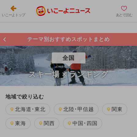
いこーよトップ
あとで読む
テーマ別おすすめスポットまとめ
全国
スキー場 × ランキング
地域で絞り込む
北海道･東北
北陸･甲信越
関東
東海
関西
中国･四国