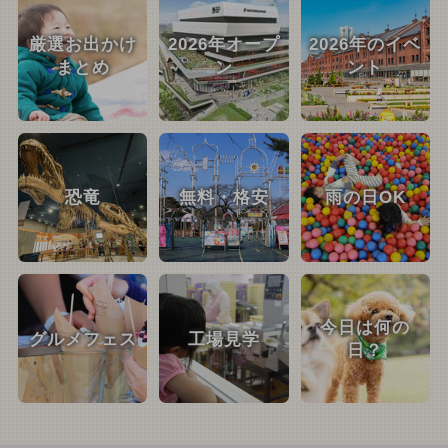
厳選お出かけ
2026年オープ
2026年のイベ
まとめ
ン
ント
恐竜
無料・格安
雨の日OK
今日は何の
グルメフェス
工場見学
日？