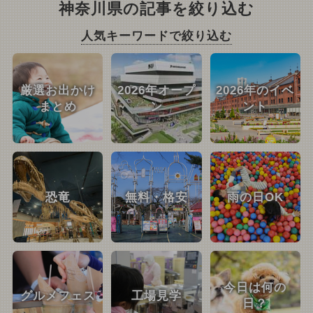
神奈川県の記事を絞り込む
人気キーワードで絞り込む
厳選お出かけ
2026年オープ
2026年のイベ
まとめ
ン
ント
恐竜
無料・格安
雨の日OK
今日は何の
グルメフェス
工場見学
日？