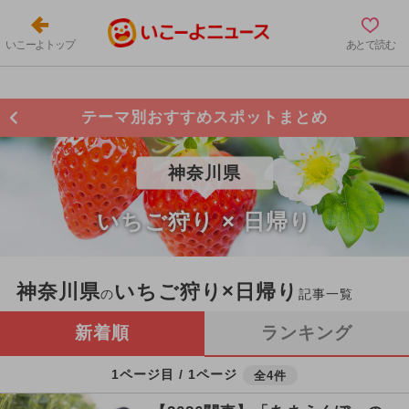
いこーよトップ
あとで読む
テーマ別おすすめスポットまとめ
神奈川県
いちご狩り × 日帰り
神奈川県
いちご狩り×日帰り
の
記事一覧
新着順
ランキング
1ページ目 / 1ページ
全4件