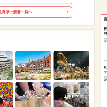
長野県の新着一覧へ
親
満
ープン
2026年のイベント
恐竜
見
ケ
OK
グルメフェス
工場見学