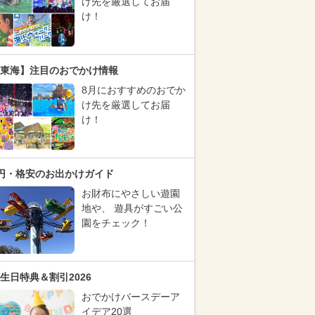
け先を厳選してお届
け！
東海】注目のおでかけ情報
8月におすすめのおでか
け先を厳選してお届
け！
円・格安のお出かけガイド
お財布にやさしい遊園
地や、 遊具がすごい公
園をチェック！
生日特典＆割引2026
おでかけバースデーア
イデア20選