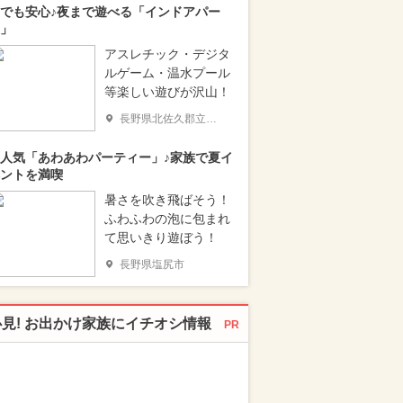
でも安心♪夜まで遊べる「インドアパー
」
アスレチック・デジタ
ルゲーム・温水プール
等楽しい遊びが沢山！
長野県北佐久郡立科町
人気「あわあわパーティー」♪家族で夏イ
ントを満喫
暑さを吹き飛ばそう！
ふわふわの泡に包まれ
て思いきり遊ぼう！
長野県塩尻市
必見! お出かけ家族にイチオシ情報
PR