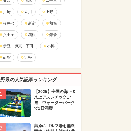
仙台
川越
二子玉川
川崎
立川
上野
軽井沢
新宿
熱海
八王子
箱根
鎌倉
伊豆・伊東・下田
小樽
函館
浜松
長野県の人気記事ランキング
【2025】全国の海上＆
1
水上アスレチック17
選 ウォーターパーク
で1日満喫
高原のゴルフ場を無料
2