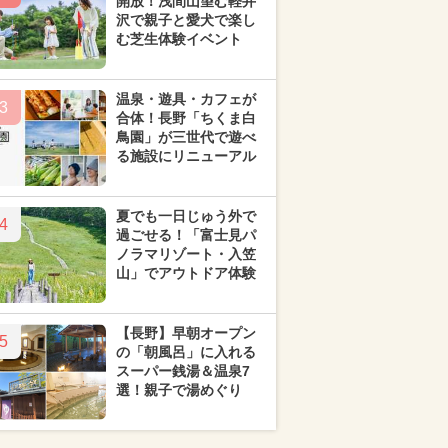
開放！浅間山望む軽井
沢で親子と愛犬で楽し
む芝生体験イベント
温泉・遊具・カフェが
3
合体！長野「ちくま白
鳥園」が三世代で遊べ
る施設にリニューアル
夏でも一日じゅう外で
4
過ごせる！「富士見パ
ノラマリゾート・入笠
山」でアウトドア体験
【長野】早朝オープン
5
の「朝風呂」に入れる
スーパー銭湯＆温泉7
選！親子で湯めぐり