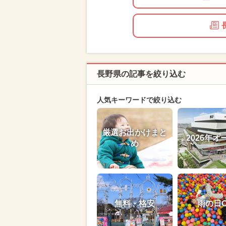
長野県の記事を絞り込む
人気キーワードで絞り込む
厳選お出かけまと
2026年オ
め
無料・格安
雨の日