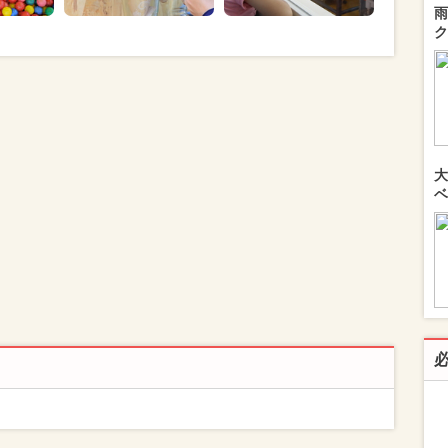
雨
ク
大
ベ