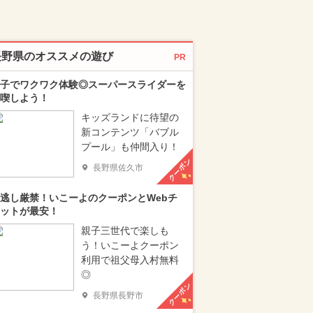
長野県のオススメの遊び
PR
子でワクワク体験◎スーパースライダーを
喫しよう！
キッズランドに待望の
新コンテンツ「バブル
プール」も仲間入り！
クーポン
長野県佐久市
逃し厳禁！いこーよのクーポンとWebチ
ットが最安！
親子三世代で楽しも
う！いこーよクーポン
利用で祖父母入村無料
◎
クーポン
長野県長野市