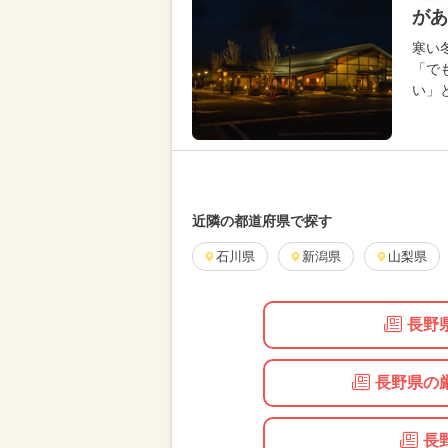
があ
寒い
「で
い」
近隣の都道府県で探す
石川県
新潟県
山梨県
長野
長野県の
長