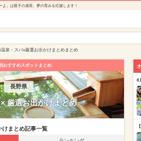
ーよ」は親子の成長、夢の育みを応援します！
の温泉・スパx厳選お出かけまとめまとめ
別おすすめスポットまとめ
8
長野県
 × 厳選お出かけまとめ
【
かけまとめ記事一覧
ランキング