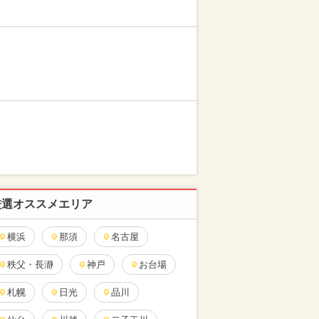
厳選オススメエリア
横浜
那須
名古屋
秩父・長瀞
神戸
お台場
札幌
日光
品川