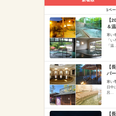
1ペー
【2
＆温
寒い
「い
「温
【長
パー
寒い
日中
呂…
【長