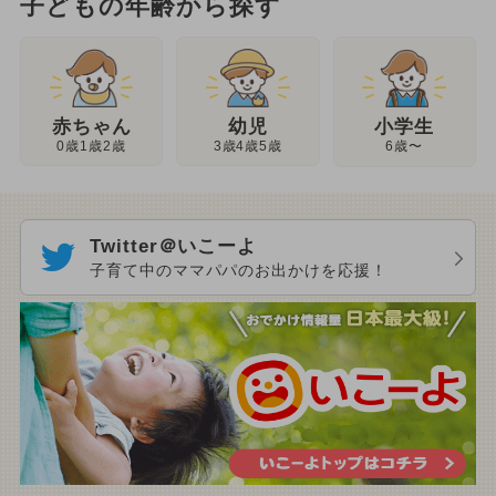
子どもの年齢から探す
幼児
赤ちゃん
小学生
3歳4歳5歳
0歳1歳2歳
6歳〜
Twitter＠いこーよ
子育て中のママパパのお出かけを応援！