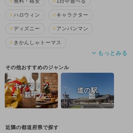
無料・格安
1日中遊べる
ハロウィン
キャラクター
ディズニー
アンパンマン
きかんしゃトーマス
ハローキティ
レゴ
アート
その他おすすめのジャンル
絶景
ご当地グルメ・限定メニュー
キッズカフ
道の駅
ハロウィンビュッフェ
ェ・親子カフ
ェ
厳選お出かけまとめ
2023年のイベント
近隣の都道府県で探す