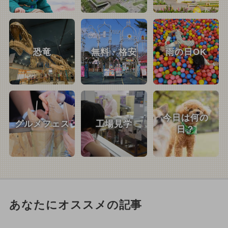
恐竜
無料・格安
雨の日OK
今日は何の
グルメフェス
工場見学
日？
あなたにオススメの記事