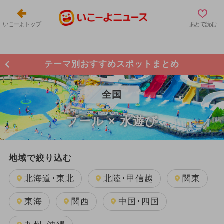
いこーよトップ
あとで読む
テーマ別おすすめスポットまとめ
全国
プール × 水遊び
地域で絞り込む
北海道･東北
北陸･甲信越
関東
東海
関西
中国･四国