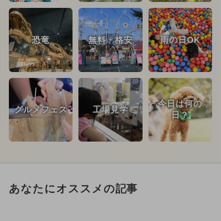
恐竜
無料・格安
雨の日OK
今日は何の
グルメフェス
工場見学
日？
あなたにオススメの記事