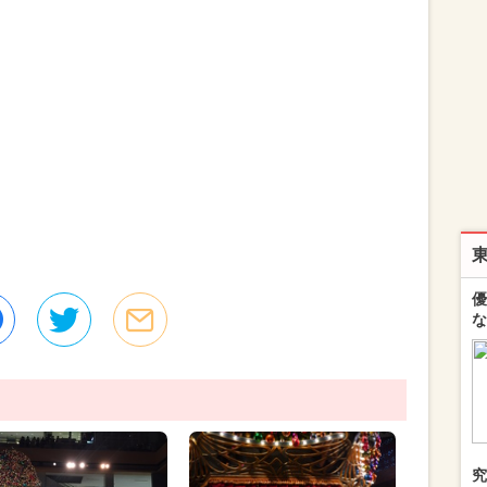
優
な
究