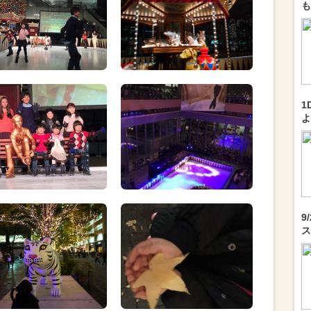
も
1
よ
9
ス