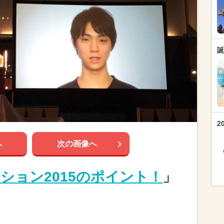
誕
2
へ
次の画像へ
ション2015のポイント！
」