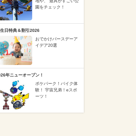
地や、 遊具がすごい公
園をチェック！
生日特典＆割引2026
おでかけバースデーア
イデア20選
026年ニューオープン！
ポケパーク！バイク体
験！ 宇宙兄弟！eスポ
ーツ！