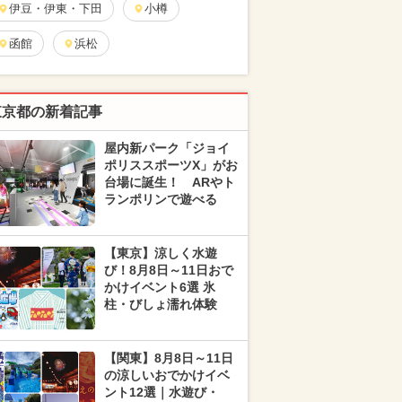
伊豆・伊東・下田
小樽
函館
浜松
東京都の新着記事
屋内新パーク「ジョイ
ポリススポーツX」がお
台場に誕生！ ARやト
ランポリンで遊べる
【東京】涼しく水遊
び！8月8日～11日おで
かけイベント6選 氷
柱・びしょ濡れ体験
【関東】8月8日～11日
の涼しいおでかけイベ
ント12選｜水遊び・