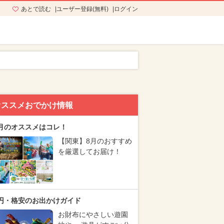
あとで読む
ユーザー登録(無料)
ログイン
オススメおでかけ情報
月のオススメはコレ！
【関東】8月のおすすめ
を厳選してお届け！
円・格安のお出かけガイド
お財布にやさしい遊園