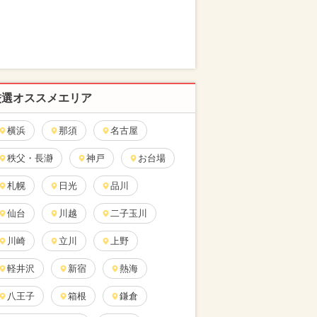
厳選オススメエリア
横浜
那須
名古屋
秩父・長瀞
神戸
お台場
札幌
日光
品川
仙台
川越
二子玉川
川崎
立川
上野
軽井沢
新宿
熱海
八王子
箱根
鎌倉