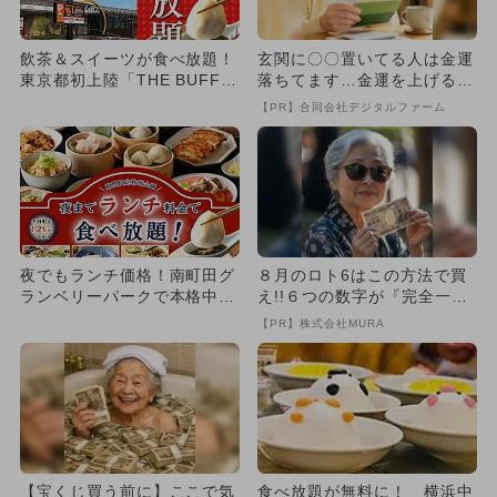
飲茶＆スイーツが食べ放題！
玄関に〇〇置いてる人は金運
東京都初上陸「THE BUFFE
落ちてます…金運を上げる方
T 点心甜心」が三鷹に...
法とは
【PR】合同会社デジタルファーム
夜でもランチ価格！南町田グ
８月のロト6はこの方法で買
ランベリーパークで本格中華
え!!６つの数字が『完全一
食べ放題が2週間限定開催！
致』する方法
【PR】株式会社MURA
【宝くじ買う前に】ここで気
食べ放題が無料に！ 横浜中