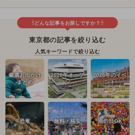
どんな記事をお探しですか？
東京都の記事を絞り込む
人気キーワードで絞り込む
厳選お出かけ
2026年オープ
2026年のイベ
まとめ
ン
ント
恐竜
無料・格安
雨の日OK