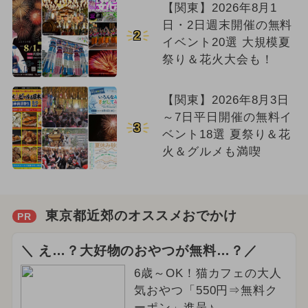
【関東】2026年8月1
日・2日週末開催の無料
2
イベント20選 大規模夏
祭り＆花火大会も！
【関東】2026年8月3日
～7日平日開催の無料イ
3
ベント18選 夏祭り＆花
火＆グルメも満喫
東京都近郊のオススメおでかけ
PR
＼ え…？大好物のおやつが無料…？／
6歳～OK！猫カフェの大人
気おやつ「550円⇒無料ク
ーポン」進呈♪