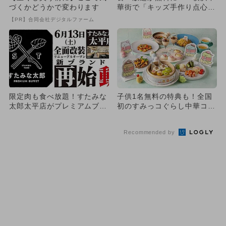
づくかどうかで変わります
華街で「キッズ手作り点心教
室」
【PR】合同会社デジタルファーム
限定肉も食べ放題！すたみな
子供1名無料の特典も！全国
太郎太平店がプレミアムブッ
初のすみっコぐらし中華コラ
フェとして新装開店
ボがヒルトン福岡シーホーク
で
Recommended by