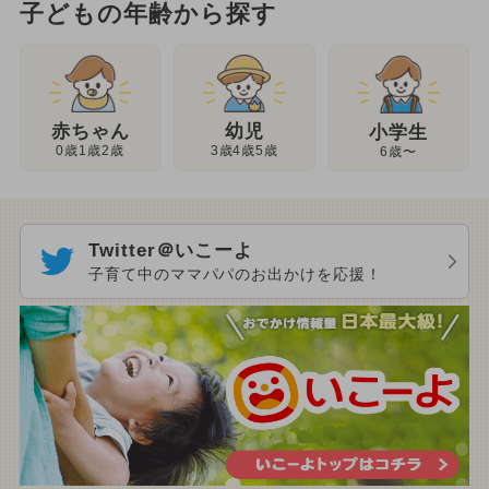
子どもの年齢から探す
幼児
赤ちゃん
小学生
3歳4歳5歳
0歳1歳2歳
6歳〜
Twitter＠いこーよ
子育て中のママパパのお出かけを応援！