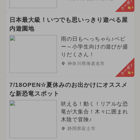
クーポン
日本最大級！いつでも思いっきり遊べる屋
内遊園地
雨の日もへっちゃら♪ベビ
ー～小学生向けの遊びが盛
りだくさん！
神奈川県海老名市
クーポン
7/18OPEN☆夏休みのお出かけにオススメ
な新恐竜スポット
吠える！動く！リアルな恐
竜が大集合！木々に囲まれ
木陰で冒険♪
静岡県富士市