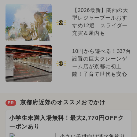
【2026最新】関西の大
型レジャープールおす
2
すめ12選 スライダー
充実＆屋内も
10円から遊べる！337台
設置の巨大クレーンゲ
3
ーム店が京都に初上
陸！子育て世代も安心
京都府近郊のオススメおでかけ
PR
小学生未満入場無料！最大2,770円OFFク
ーポンあり
小さい子供向け淡水魚釣り