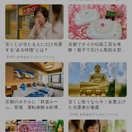
も
宝くじが当たる人にだけ共通
京都でタイの伝統工芸を体
する“ある特徴”とは？
験！親子で石けん彫刻＆型抜
きあそび！赤箱のプレゼント
【PR】合同会社デジタルファーム
も
京都のホテルに「鉄道ルー
宝くじ狙うなら今！金運上げ
ム」登場 運転体験＆鉄博の
た当選者が暴露
入館券も！
【PR】合同会社デジタルファーム