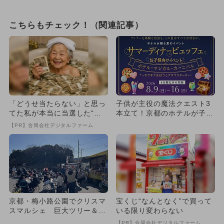
こちらもチェック！（関連記事）
「どうせ当たらない」と思っ
子供が主役の魔法クエスト3
てた私が本当に当選した“買
本立て！京都のホテルが子供
い方”がこれ
の楽園に 光る氷の運試し
【PR】合同会社デジタルファーム
も！
京都・梅小路公園でクリスマ
宝くじ“なんとなく”で買って
スマルシェ 巨大ツリー＆キ
いる限り変わらない
ッチンカー＆ふわふわドーム
【PR】合同会社デジタルファーム