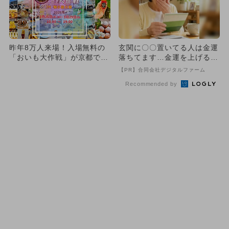
昨年8万人来場！入場無料の
玄関に〇〇置いてる人は金運
「おいも大作戦」が京都で開
落ちてます…金運を上げる方
催 日本一の焼き芋＆ミニS
法とは
【PR】合同会社デジタルファーム
L...
Recommended by