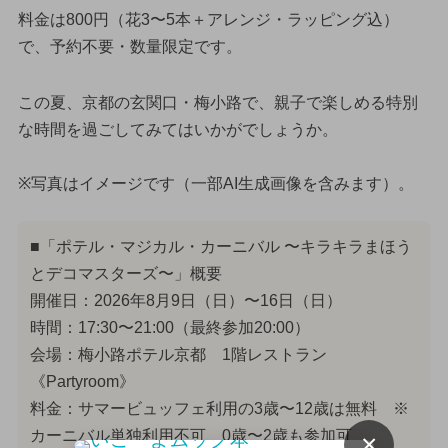
料金は800円（花3〜5本＋アレンジ・ラッピング込）
で、予約不要・数量限定です。
この夏、京都の玄関口・梅小路で、親子で楽しめる特別
な時間を過ごしてみてはいかがでしょうか。
※写真はイメージです（一部AI生成画像を含みます）。
■「ポテル・マジカル・カーニバル 〜キラキラまほう
とデコマスターズ〜」概要
開催日：2026年8月9日（日）〜16日（日）
時間：17:30〜21:00（最終参加20:00）
会場：梅小路ポテル京都 1階レストラン
《Partyroom》
料金：サマービュッフェ利用の3歳〜12歳は無料 ※
カーニバル単独利用不可、0歳〜2歳も参加可
×