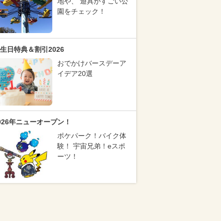
地や、 遊具がすごい公
園をチェック！
生日特典＆割引2026
おでかけバースデーア
イデア20選
026年ニューオープン！
ポケパーク！バイク体
験！ 宇宙兄弟！eスポ
ーツ！