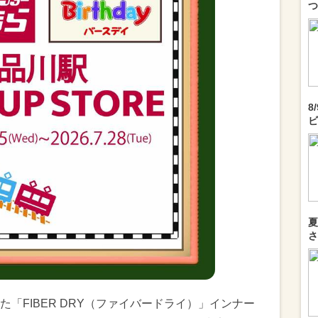
つ
8
ビ
夏
さ
「FIBER DRY（ファイバードライ）」インナー