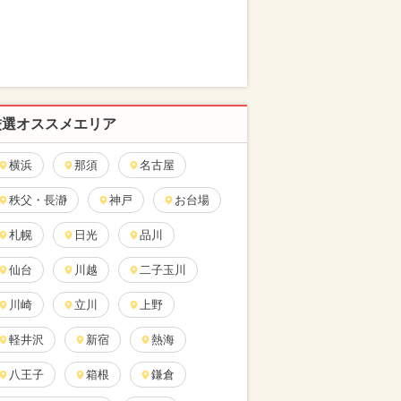
厳選オススメエリア
横浜
那須
名古屋
秩父・長瀞
神戸
お台場
札幌
日光
品川
仙台
川越
二子玉川
川崎
立川
上野
軽井沢
新宿
熱海
八王子
箱根
鎌倉