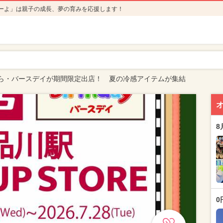
ーよ」は親子の成長、夢の育みを応援します！
ら・バースデイが期間限定出店！ 夏の冷感アイテムが集結
8
0