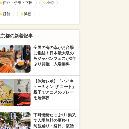
伊豆・伊東・下田
小樽
函館
浜松
東京都の新着記事
全国の海の幸がお台場
に集結！日本最大級の
魚ジャパンフェスが2年
ぶり開催 入場無料
【体験レポ】「ハイキ
ュー!! オン ザ コート」
親子でアニメのプレー
を超体験
下町情緒たっぷり♪柴又
で入場無料の夏祭り
阿波踊り・縁日、腹話