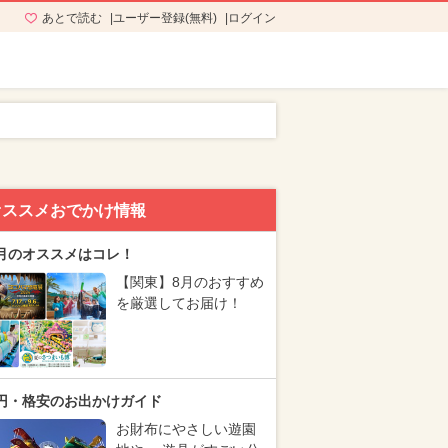
あとで読む
ユーザー登録(無料)
ログイン
オススメおでかけ情報
月のオススメはコレ！
【関東】8月のおすすめ
を厳選してお届け！
円・格安のお出かけガイド
お財布にやさしい遊園