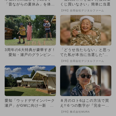
「昔ながらの夏休み」を体
くじ買いなさい」簡単に当選
験。愛知尾張地方初!?瀬戸に
【PR】合同会社デジタルファーム
登場
3周年の6大特典が豪華すぎ！
「どうせ当たらない」と思っ
愛知・瀬戸のグランピング
てた私が本当に当選した“買
施設でサマーイベント
い方”がこれ
【PR】合同会社デジタルファーム
愛知「ウッドデザインパーク
８月のロト6はこの方法で買
瀬戸」がGWに向け一新 マ
え!!６つの数字が『完全一
ス釣り＆水遊び、テントサウ
致』する方法
【PR】株式会社MURA
ナ...