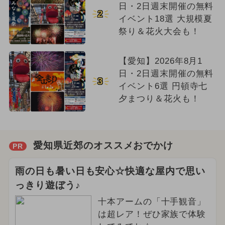
日・2日週末開催の無料
2
イベント18選 大規模夏
祭り＆花火大会も！
【愛知】2026年8月1
日・2日週末開催の無料
3
イベント6選 円頓寺七
夕まつり＆花火も！
愛知県近郊のオススメおでかけ
PR
雨の日も暑い日も安心☆快適な屋内で思い
っきり遊ぼう♪
十本アームの「十手観音」
は超レア！ぜひ家族で体験