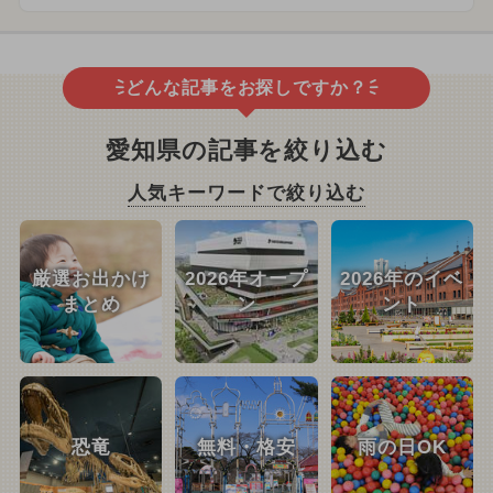
どんな記事をお探しですか？
愛知県の記事を絞り込む
人気キーワードで絞り込む
厳選お出かけ
2026年オープ
2026年のイベ
まとめ
ン
ント
恐竜
無料・格安
雨の日OK