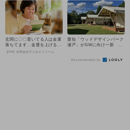
玄関に〇〇置いてる人は金運
愛知「ウッドデザインパーク
落ちてます…金運を上げる方
瀬戸」がGWに向け一新 マ
法とは
ス釣り＆水遊び、テントサウ
【PR】合同会社デジタルファーム
ナ...
Recommended by