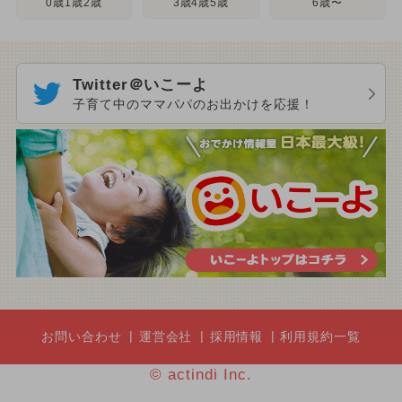
3歳4歳5歳
0歳1歳2歳
6歳〜
Twitter＠いこーよ
子育て中のママパパのお出かけを応援！
お問い合わせ
運営会社
採用情報
利用規約一覧
© actindi Inc.