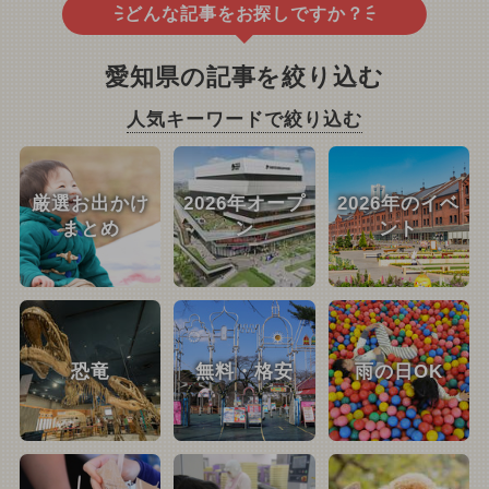
どんな記事をお探しですか？
愛知県の記事を絞り込む
人気キーワードで絞り込む
厳選お出かけ
2026年オープ
2026年のイベ
まとめ
ン
ント
恐竜
無料・格安
雨の日OK