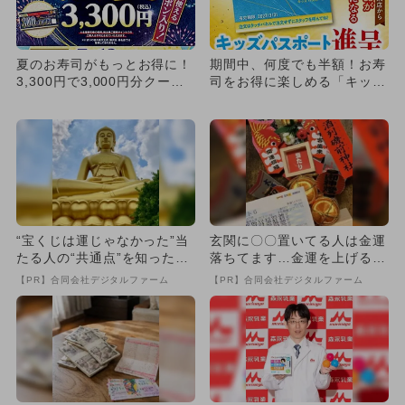
夏のお寿司がもっとお得に！
期間中、何度でも半額！お寿
3,300円で3,000円分クーポ
司をお得に楽しめる「キッズ
ンがもらえる夏の福袋
パスポート」小学生以下に配
布
“宝くじは運じゃなかった”当
玄関に〇〇置いてる人は金運
たる人の“共通点”を知っただ
落ちてます…金運を上げる方
け
法とは
【PR】合同会社デジタルファーム
【PR】合同会社デジタルファーム