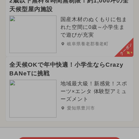
2歳以下無料＆時間無制限！約1,000坪の全
天候型屋内施設
国産木材のぬくもりに包ま
れた空間に0歳～小学生ま
で遊びが充実
岐阜県養老郡養老町
クーポン
全天候OKで年中快適！小学生ならCrazy
BANeTに挑戦
地域最大級！新感覚！スポ
ーツ×エンタ 体験型アミュ
ーズメント
愛知県豊川市