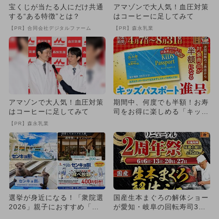
宝くじが当たる人にだけ共通
アマゾンで大人気！血圧対策
する“ある特徴”とは？
はコーヒーに足してみて
【PR】合同会社デジタルファーム
【PR】森永乳業
アマゾンで大人気！血圧対策
期間中、何度でも半額！お寿
はコーヒーに足してみて
司をお得に楽しめる「キッズ
パスポート」小学生以下に配
【PR】森永乳業
布
選挙が身近になる！「衆院選
国産生本まぐろの解体ショー
2026」親子におすすめ「セ
が愛知・岐阜の回転寿司3店
ンキョ割」情報まとめ
舗で開催！ じゃんけん大会