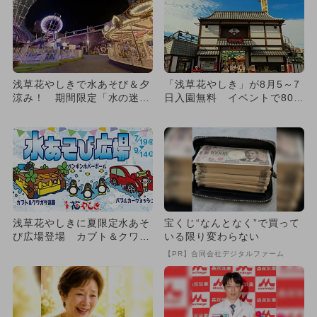
浅草花やしきで水あそび＆夕
「浅草花やしき」が8月5～7
涼み！ 期間限定「水の迷
日入園無料 イベントで80年
路」が登場＆盆ダンス＆学割
代を体感
も！
浅草花やしきに夏限定水あそ
宝くじ“なんとなく”で買って
び広場登場 カブト＆クワガ
いる限り変わらない
タ迷路に盆ダンスで夏満喫
【PR】合同会社デジタルファーム