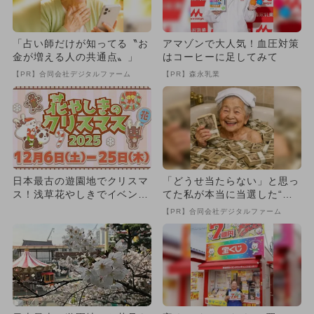
「占い師だけが知ってる〝お
アマゾンで大人気！血圧対策
金が増える人の共通点〟」
はコーヒーに足してみて
【PR】合同会社デジタルファーム
【PR】森永乳業
日本最古の遊園地でクリスマ
「どうせ当たらない」と思っ
ス！浅草花やしきでイベント
てた私が本当に当選した“買
開催 年末年始も休まず営業
い方”がこれ
【PR】合同会社デジタルファーム