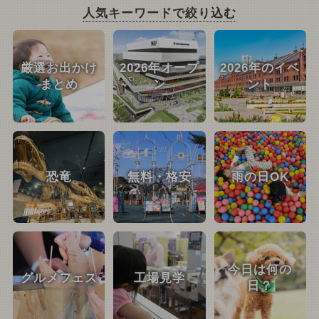
人気キーワードで絞り込む
厳選お出かけ
2026年オープ
2026年のイベ
まとめ
ン
ント
恐竜
無料・格安
雨の日OK
今日は何の
グルメフェス
工場見学
日？