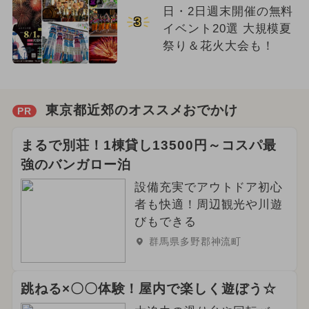
日・2日週末開催の無料
3
イベント20選 大規模夏
祭り＆花火大会も！
東京都近郊のオススメおでかけ
PR
まるで別荘！1棟貸し13500円～コスパ最
強のバンガロー泊
設備充実でアウトドア初心
者も快適！周辺観光や川遊
びもできる
群馬県多野郡神流町
跳ねる×〇〇体験！屋内で楽しく遊ぼう☆