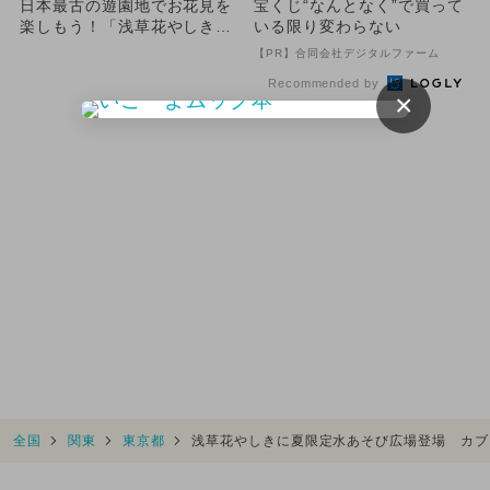
日本最古の遊園地でお花見を
宝くじ“なんとなく”で買って
楽しもう！「浅草花やしきの
いる限り変わらない
春休み2025」開催 桜フ
【PR】合同会社デジタルファーム
ー...
Recommended by
×
全国
関東
東京都
浅草花やしきに夏限定水あそび広場登場 カブ