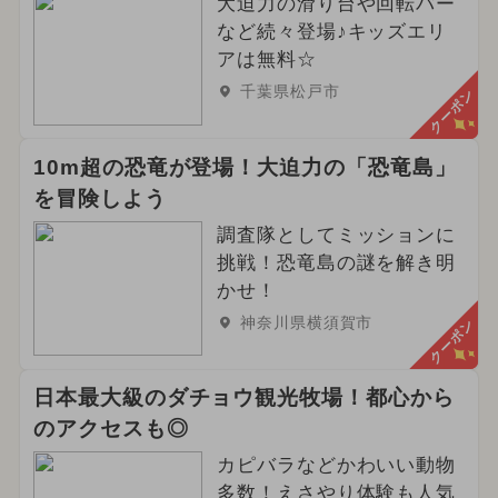
大迫力の滑り台や回転バー
など続々登場♪キッズエリ
アは無料☆
千葉県松戸市
クーポン
10m超の恐竜が登場！大迫力の「恐竜島」
を冒険しよう
調査隊としてミッションに
挑戦！恐竜島の謎を解き明
かせ！
神奈川県横須賀市
クーポン
日本最大級のダチョウ観光牧場！都心から
のアクセスも◎
カピバラなどかわいい動物
多数！えさやり体験も人気