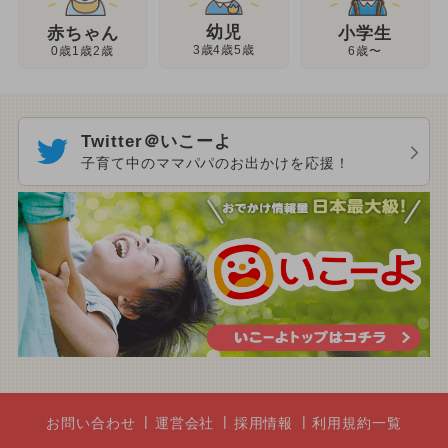
幼児
赤ちゃん
小学生
3歳4歳5歳
0歳1歳2歳
6歳〜
Twitter＠いこーよ
子育て中のママパパのお出かけを応援！
お問い合わせ
運営会社
採用情報
利用規約一覧