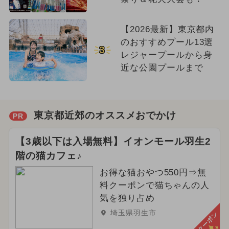
【2026最新】東京都内
のおすすめプール13選
3
レジャープールから身
近な公園プールまで
東京都近郊のオススメおでかけ
PR
【3歳以下は入場無料】イオンモール羽生2
階の猫カフェ♪
お得な猫おやつ550円⇒無
料クーポンで猫ちゃんの人
気を独り占め
埼玉県羽生市
クーポン