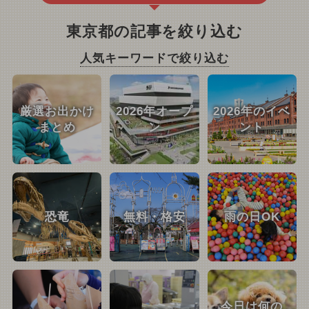
東京都の記事を絞り込む
人気キーワードで絞り込む
厳選お出かけ
2026年オープ
2026年のイベ
まとめ
ン
ント
恐竜
無料・格安
雨の日OK
今日は何の