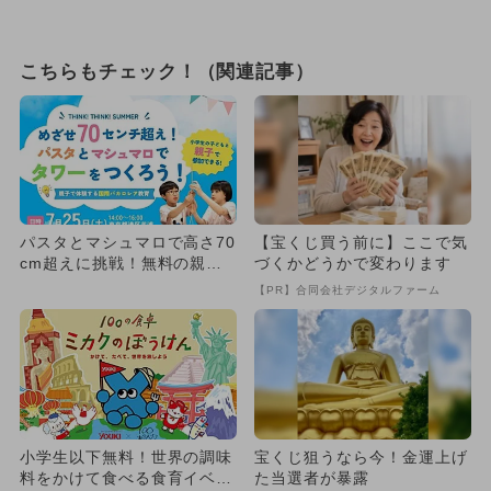
こちらもチェック！（関連記事）
パスタとマシュマロで高さ70
【宝くじ買う前に】ここで気
cm超えに挑戦！無料の親子
づくかどうかで変わります
ワークショップが港区で開催
【PR】合同会社デジタルファーム
小学生以下無料！世界の調味
宝くじ狙うなら今！金運上げ
料をかけて食べる食育イベン
た当選者が暴露