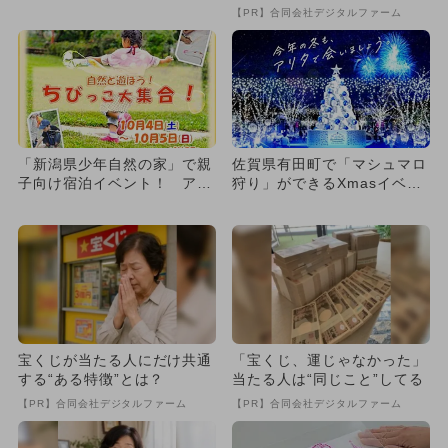
トが横浜で開催 お土産も♪
【PR】合同会社デジタルファーム
「新潟県少年自然の家」で親
佐賀県有田町で「マシュマロ
子向け宿泊イベント！ アイ
狩り」ができるXmasイベン
スやバター作りお買い物体験
ト イルミ＆花火＆マーケ
も
ッ...
宝くじが当たる人にだけ共通
「宝くじ、運じゃなかった」
する“ある特徴”とは？
当たる人は“同じこと”してる
【PR】合同会社デジタルファーム
【PR】合同会社デジタルファーム