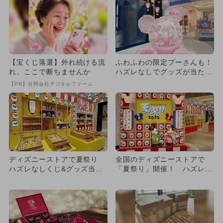
【宝くじ落選】外れ続ける流
ふわふわの限定プーさんも！
れ、ここで断ちませんか
ハズレなしでグッズが当たる
「ディズニーストア春まつ
【PR】合同会社デジタルファーム
り」
ディズニーストアで夏祭り
全国のディズニーストアで
ハズレなしくじ&グッズ当た
「夏祭り」開催！ ハズレな
る縁日も
しくじ＆特別装飾＆プレゼン
トも