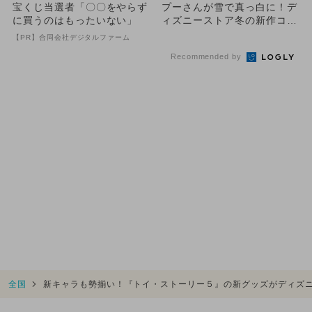
宝くじ当選者「〇〇をやらず
プーさんが雪で真っ白に！デ
に買うのはもったいない」
ィズニーストア冬の新作コレ
クション11月14日発売
【PR】合同会社デジタルファーム
Recommended by
全国
新キャラも勢揃い！『トイ・ストーリー５』の新グッズがディズ