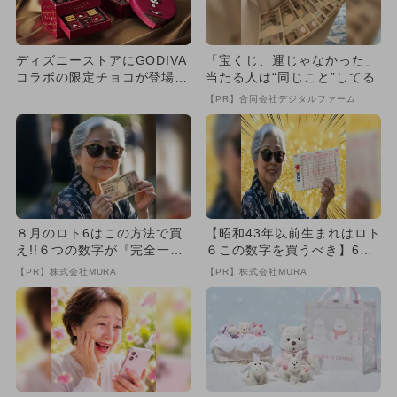
ディズニーストアにGODIVA
「宝くじ、運じゃなかった」
コラボの限定チョコが登場！
当たる人は“同じこと”してる
親子でバレンタインを楽...
【PR】合同会社デジタルファーム
８月のロト6はこの方法で買
【昭和43年以前生まれはロト
え!!６つの数字が『完全一
６この数字を買うべき】6つ
致』する方法
の数字が「完全一致」する
【PR】株式会社MURA
【PR】株式会社MURA
方...