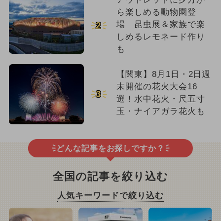
ら楽しめる動物園登
場 昆虫展＆家族で楽
2
しめるレモネード作り
も
【関東】8月1日・2日週
末開催の花火大会16
3
選！水中花火・尺五寸
玉・ナイアガラ花火も
どんな記事をお探しですか？
全国の記事を絞り込む
人気キーワードで絞り込む