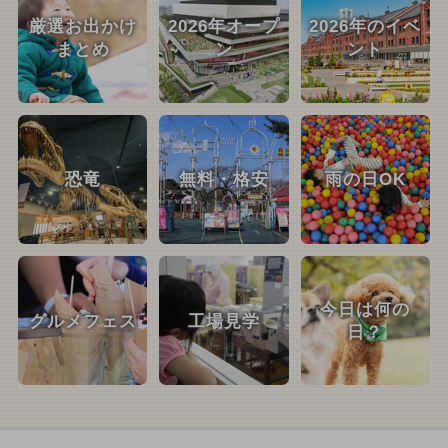
厳選お出かけ
2026年オープ
2026年のイベ
まとめ
ン
ント
恐竜
無料・格安
雨の日OK
今日は何の
グルメフェス
工場見学
日？