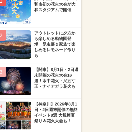
1
和市初の花火大会が大
和スタジアムで開催
アウトレットに夕方か
2
ら楽しめる動物園登
場 昆虫展＆家族で楽
しめるレモネード作り
も
【関東】8月1日・2日週
3
末開催の花火大会16
選！水中花火・尺五寸
玉・ナイアガラ花火も
【神奈川】2026年8月1
4
日・2日週末開催の無料
イベント8選 大規模夏
祭り＆花火大会も！