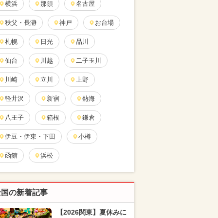
横浜
那須
名古屋
秩父・長瀞
神戸
お台場
札幌
日光
品川
仙台
川越
二子玉川
川崎
立川
上野
軽井沢
新宿
熱海
八王子
箱根
鎌倉
伊豆・伊東・下田
小樽
函館
浜松
全国の新着記事
【2026関東】夏休みに