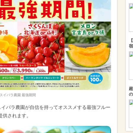
【
宿
超
の
スイパラ農園 最強期間
スイパラ農園が自信を持ってオススメする最強フルー
提供されます。