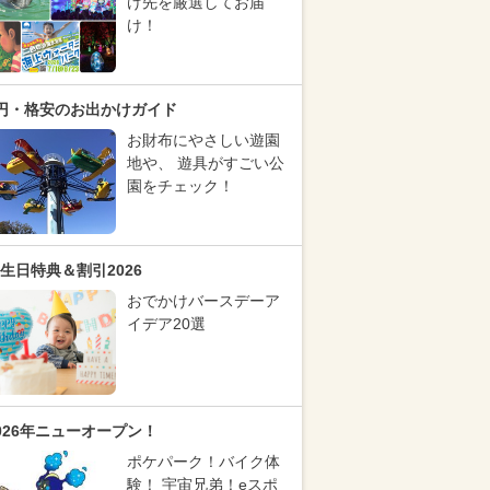
け先を厳選してお届
け！
円・格安のお出かけガイド
お財布にやさしい遊園
地や、 遊具がすごい公
園をチェック！
生日特典＆割引2026
おでかけバースデーア
イデア20選
026年ニューオープン！
ポケパーク！バイク体
験！ 宇宙兄弟！eスポ