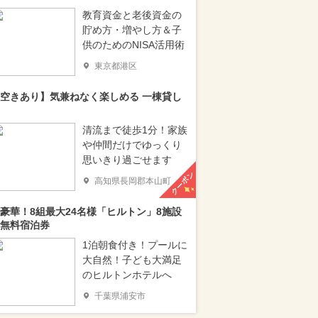
教育資金と老後資金の
貯め方・増やし方＆子
供のためのNISA活用術
東京都港区
空きあり】気兼ねなく楽しめる 一棟貸し
清流まで徒歩1分！家族
や仲間だけでゆっくり
思いきり過ごせます
クーポン
高知県長岡郡本山町
豪華！8組最大24名様「ヒルトン」8施設
無料宿泊券
1泊朝食付き！プールに
大自然！子ども大満足
のヒルトンホテルへ
千葉県浦安市