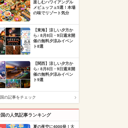
楽しむハワイアングル
メビュッフェ5選！本場
の味でリゾート気分
【東海】涼しい夕方か
ら♪ 8月8日・9日週末開
催の無料夕涼みイベン
ト8選
【関西】涼しい夕方か
ら♪ 8月8日・9日週末開
催の無料夕涼みイベン
ト9選
国の記事をチェック
全国の人気記事ランキング
夏の夜空に4000発！大