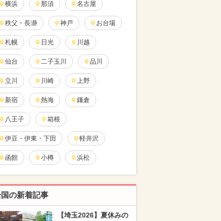
横浜
那須
名古屋
秩父・長瀞
神戸
お台場
札幌
日光
川越
仙台
二子玉川
品川
立川
川崎
上野
新宿
熱海
鎌倉
八王子
箱根
伊豆・伊東・下田
軽井沢
函館
小樽
浜松
全国の新着記事
【埼玉2026】夏休みの