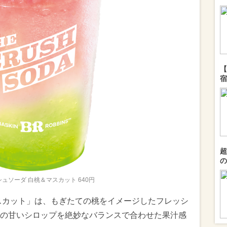
【
宿
超
の
ュソーダ 白桃＆マスカット 640円
スカット」は、もぎたての桃をイメージしたフレッシ
の甘いシロップを絶妙なバランスで合わせた果汁感