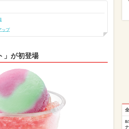
場
アップ
ト」が初登場
8
ナ