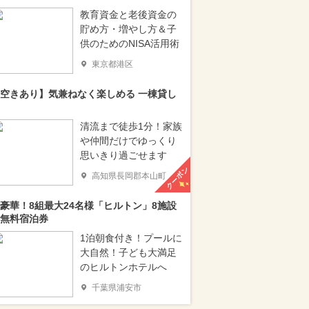
教育資金と老後資金の
貯め方・増やし方＆子
供のためのNISA活用術
東京都港区
空きあり】気兼ねなく楽しめる 一棟貸し
清流まで徒歩1分！家族
や仲間だけでゆっくり
思いきり過ごせます
クーポン
高知県長岡郡本山町
豪華！8組最大24名様「ヒルトン」8施設
無料宿泊券
1泊朝食付き！プールに
大自然！子ども大満足
のヒルトンホテルへ
千葉県浦安市