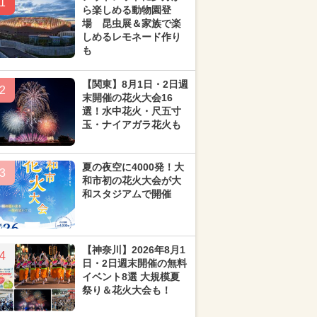
1
ら楽しめる動物園登
場 昆虫展＆家族で楽
しめるレモネード作り
も
【関東】8月1日・2日週
2
末開催の花火大会16
選！水中花火・尺五寸
玉・ナイアガラ花火も
夏の夜空に4000発！大
3
和市初の花火大会が大
和スタジアムで開催
【神奈川】2026年8月1
4
日・2日週末開催の無料
イベント8選 大規模夏
祭り＆花火大会も！