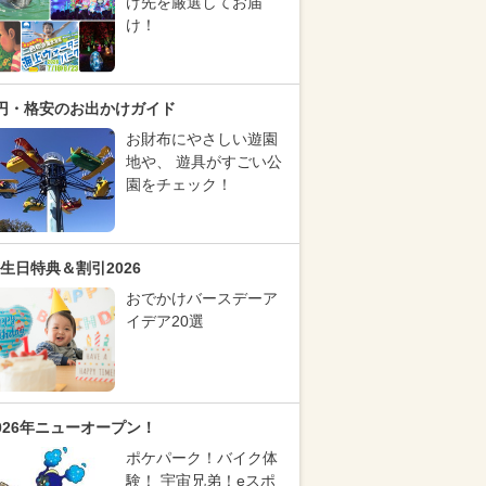
け先を厳選してお届
け！
円・格安のお出かけガイド
お財布にやさしい遊園
地や、 遊具がすごい公
園をチェック！
生日特典＆割引2026
おでかけバースデーア
イデア20選
026年ニューオープン！
ポケパーク！バイク体
験！ 宇宙兄弟！eスポ