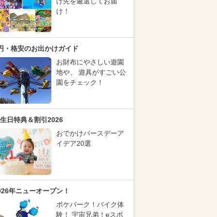
け先を厳選してお届
け！
円・格安のお出かけガイド
お財布にやさしい遊園
地や、 遊具がすごい公
園をチェック！
生日特典＆割引2026
おでかけバースデーア
イデア20選
026年ニューオープン！
ポケパーク！バイク体
験！ 宇宙兄弟！eスポ