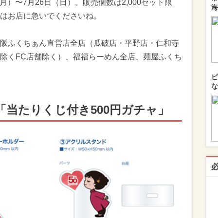
（月）〜7月26日（日）。販売個数は2,000セット限
海
はお店に急いでくださいね。
阪ふくちぁん直営店全店（瓜破店・平野店・仁和寺
除くFC店舗除く）、福福らーめん全店、麺屋ふくち
ピ
な
「当たりくじ付き500円ガチャ」