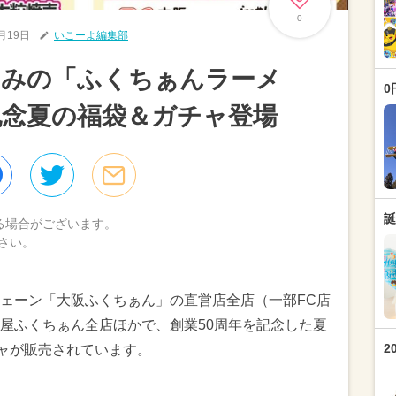
0
6月19日
いこーよ編集部
じみの「ふくちぁんラーメ
0
記念夏の福袋＆ガチャ登場
誕
る場合がございます。
さい。
ェーン「大阪ふくちぁん」の直営店全店（一部FC店
屋ふくちぁん全店ほかで、創業50周年を記念した夏
2
チャが販売されています。