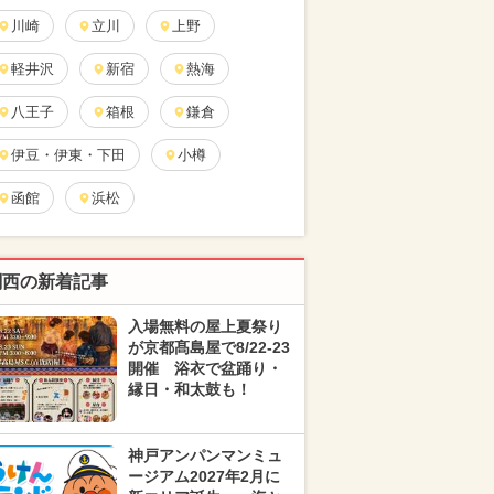
川崎
立川
上野
軽井沢
新宿
熱海
八王子
箱根
鎌倉
伊豆・伊東・下田
小樽
函館
浜松
関西の新着記事
入場無料の屋上夏祭り
が京都髙島屋で8/22-23
開催 浴衣で盆踊り・
縁日・和太鼓も！
神戸アンパンマンミュ
ージアム2027年2月に