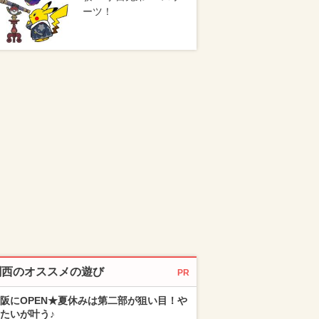
ーツ！
関西のオススメの遊び
PR
阪にOPEN★夏休みは第二部が狙い目！や
たいが叶う♪