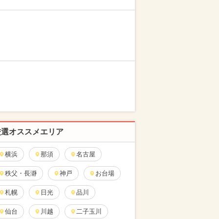
厳選オススメエリア
横浜
那須
名古屋
秩父・長瀞
神戸
お台場
札幌
日光
品川
仙台
川越
二子玉川