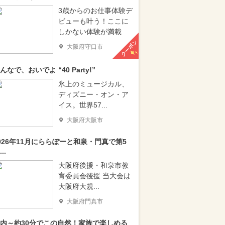
3歳からのお仕事体験デ
ビューも叶う！ここに
しかない体験が満載
クーポン
大阪府守口市
んなで、おいでよ “40 Party!”
氷上のミュージカル、
ディズニー・オン・ア
イス。世界57...
大阪府大阪市
026年11月にららぽーと和泉・門真で第5
..
大阪府後援・和泉市教
育委員会後援 当大会は
大阪府大規...
大阪府門真市
内～約30分でこの自然！家族で楽しめる