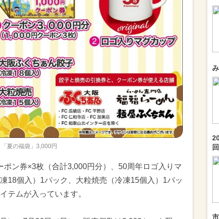
み
2
「夏の福袋」3,000円
回.
ーポン券×3枚（合計3,000円分）、50周年ロゴ入りマ
18個入）1パック、大粒焼売（冷凍15個入）1パッ
当のアイテムが入っています。
市