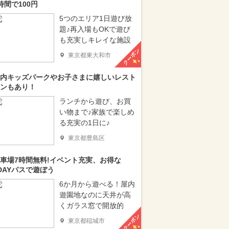
時間で100円
5つのエリア1日遊び放
題♪再入場もOKで遊び
も充実しキレイな施設
クーポン
東京都東大和市
内キッズパークやお子さまに嬉しいレスト
ンもあり！
ランチから遊び、お買
い物まで♪家族で楽しめ
る充実の1日に♪
東京都豊島区
車場7時間無料!イベント充実、お得な
DAYパスで遊ぼう
6か月から遊べる！屋内
遊園地なのに天井が高
くガラス窓で開放的
クーポン
東京都稲城市