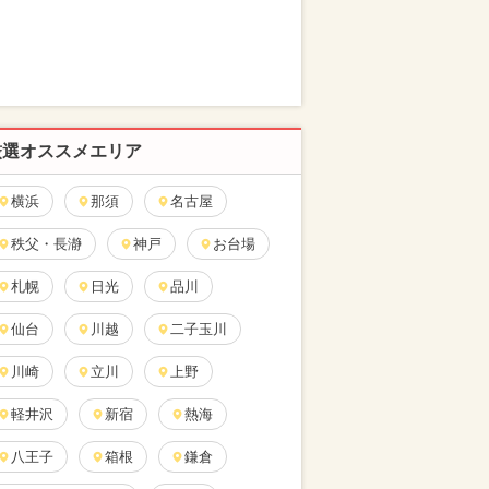
厳選オススメエリア
横浜
那須
名古屋
秩父・長瀞
神戸
お台場
札幌
日光
品川
仙台
川越
二子玉川
川崎
立川
上野
軽井沢
新宿
熱海
八王子
箱根
鎌倉