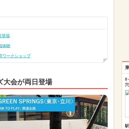
日登場
掘体験
育ワークショップ
0
ズ大会が両日登場
穴
駅