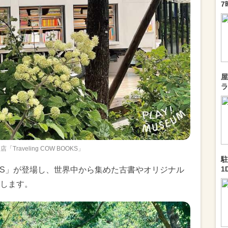
7
屋
ラ
「Traveling COW BOOKS」
駐
1
 BOOKS」が登場し、世界中から集めた古書やオリジナル
します。