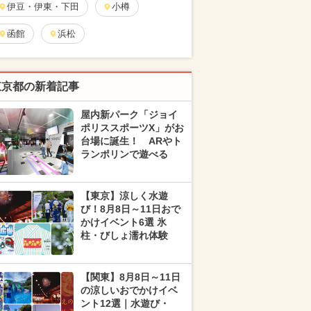
伊豆・伊東・下田
小樽
函館
浜松
東京都の新着記事
屋内新パーク「ジョイ
ポリススポーツX」がお
台場に誕生！ ARやト
ランポリンで遊べる
【東京】涼しく水遊
び！8月8日～11日おで
かけイベント6選 氷
柱・びしょ濡れ体験
【関東】8月8日～11日
の涼しいおでかけイベ
ント12選｜水遊び・