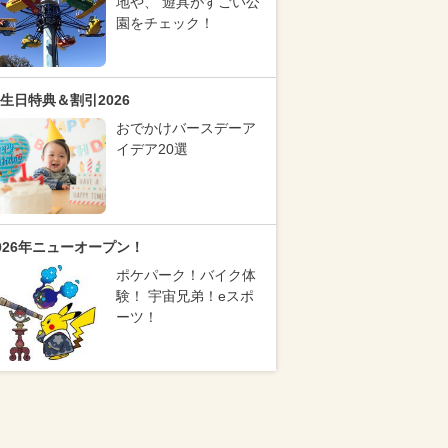
地や、 遊具がすごい公
園をチェック！
生日特典＆割引2026
おでかけバースデーア
イデア20選
026年ニューオープン！
ポケパーク！バイク体
験！ 宇宙兄弟！eスポ
ーツ！