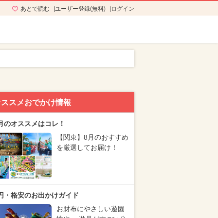
あとで読む
ユーザー登録(無料)
ログイン
オススメおでかけ情報
月のオススメはコレ！
【関東】8月のおすすめ
を厳選してお届け！
円・格安のお出かけガイド
お財布にやさしい遊園