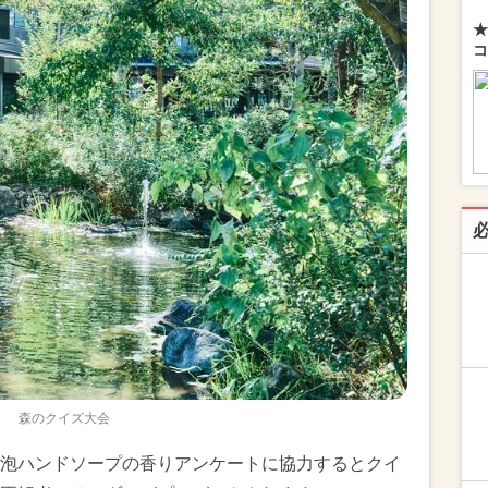
★
コ
森のクイズ大会
泡ハンドソープの香りアンケートに協力するとクイ