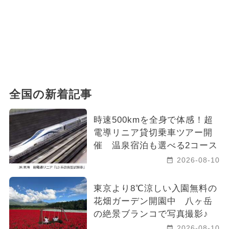
全国の新着記事
時速500kmを全身で体感！超
電導リニア貸切乗車ツアー開
催 温泉宿泊も選べる2コース
2026-08-10
東京より8℃涼しい入園無料の
花畑ガーデン開園中 八ヶ岳
の絶景ブランコで写真撮影♪
2026-08-10