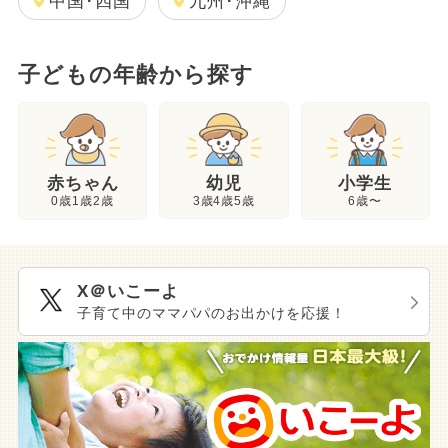
中国･四国
九州･沖縄
子どもの年齢から探す
幼児
赤ちゃん
小学生
3歳4歳5歳
0歳1歳2歳
6歳〜
X＠いこーよ
子育て中のママパパのお出かけを応援！