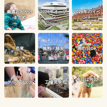
厳選お出かけ
2026年オープ
2026年のイベ
まとめ
ン
ント
恐竜
無料・格安
雨の日OK
今日は何の
グルメフェス
工場見学
日？