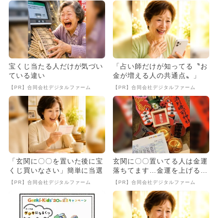
宝くじ当たる人だけが気づい
「占い師だけが知ってる〝お
ている違い
金が増える人の共通点〟」
【PR】合同会社デジタルファーム
【PR】合同会社デジタルファーム
「玄関に〇〇を置いた後に宝
玄関に〇〇置いてる人は金運
くじ買いなさい」簡単に当選
落ちてます…金運を上げる方
法とは
【PR】合同会社デジタルファーム
【PR】合同会社デジタルファーム