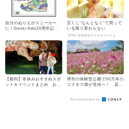
自分のぬりえがスニーカー
宝くじ“なんとなく”で買って
に！Genki-Kids20周年記念
いる限り変わらない
の体験型キャンペーン...
【PR】合同会社デジタルファーム
【都内】冬休みおすすめスポ
堺市の体験型公園で50万本の
ット＆イベントまとめ お得
コスモス畑が見頃へ！ 花摘
な企画も
み体験も
Recommended by