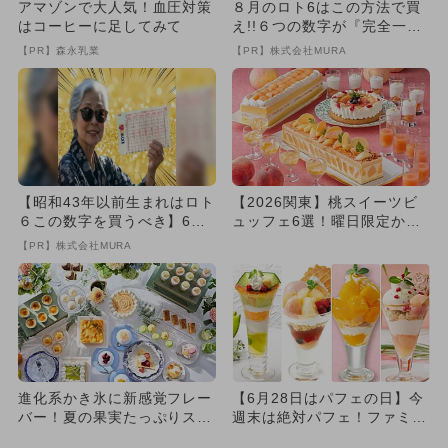
アマゾンで大人気！血圧対策
８月のロト6はこの方法で買
はコーヒーに足してみて
え!!６つの数字が『完全一
致』する方法
【PR】森永乳業
【PR】株式会社MURA
【昭和43年以前生まれはロト
【2026関東】桃スイーツビ
６この数字を買うべき】6つ
ュッフェ6選！曜日限定から
の数字が「完全一致」する
ハーゲンダッツ食べ比べまで
【PR】株式会社MURA
方...
進化系かき氷に新感覚フレー
【6月28日はパフェの日】今
バー！夏の果実たっぷりスイ
週末は絶対パフェ！ファミレ
ーツブッフェが新宿のホテル
ス・カフェ夏パフェまとめ