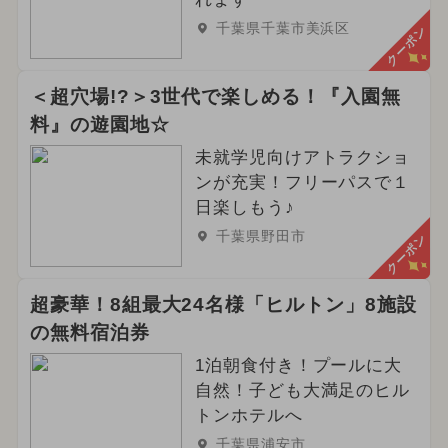
千葉県千葉市美浜区
クーポン
＜超穴場!?＞3世代で楽しめる！『入園無
料』の遊園地☆
未就学児向けアトラクショ
ンが充実！フリーパスで１
日楽しもう♪
千葉県野田市
クーポン
超豪華！8組最大24名様「ヒルトン」8施設
の無料宿泊券
1泊朝食付き！プールに大
自然！子ども大満足のヒル
トンホテルへ
千葉県浦安市