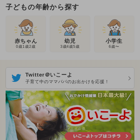
子どもの年齢から探す
幼児
赤ちゃん
小学生
3歳4歳5歳
0歳1歳2歳
6歳〜
Twitter＠いこーよ
子育て中のママパパのお出かけを応援！