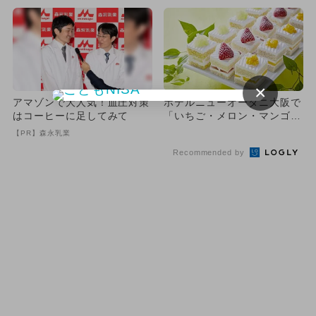
で
2...
×
アマゾンで大人気！血圧対策
ホテルニューオータニ大阪で
はコーヒーに足してみて
「いちご・メロン・マンゴ
ー」のスイーツビュッフェ初
【PR】森永乳業
開催
Recommended by