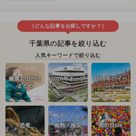
どんな記事をお探しですか？
千葉県の記事を絞り込む
人気キーワードで絞り込む
厳選お出かけ
2026年オープ
2026年のイベ
まとめ
ン
ント
恐竜
無料・格安
雨の日OK