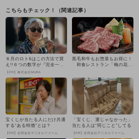
こちらもチェック！（関連記事）
８月のロト6はこの方法で買
黒毛和牛もお惣菜もお得に！
え!!６つの数字が『完全一
和食レストラン「梅の花」
致』する方法
全国120店舗で父の日企画
【PR】株式会社MURA
宝くじが当たる人にだけ共通
「宝くじ、運じゃなかった」
する“ある特徴”とは？
当たる人は“同じこと”してる
【PR】合同会社デジタルファーム
【PR】合同会社デジタルファーム