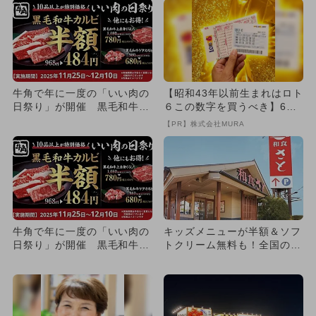
牛角で年に一度の「いい肉の
【昭和43年以前生まれはロト
日祭り」が開催 黒毛和牛カ
６この数字を買うべき】6つ
ルビが何皿でも半額！
の数字が「完全一致」する
【PR】株式会社MURA
方...
牛角で年に一度の「いい肉の
キッズメニューが半額＆ソフ
日祭り」が開催 黒毛和牛カ
トクリーム無料も！全国の和
ルビが何皿でも半額！
食さとで特典満載のGWイベ
ン...