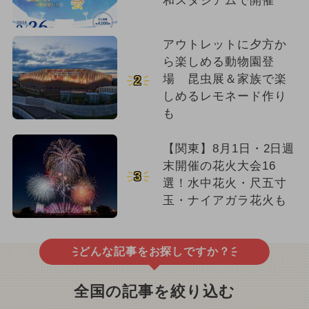
和スタジアムで開催
アウトレットに夕方か
ら楽しめる動物園登
場 昆虫展＆家族で楽
2
しめるレモネード作り
も
【関東】8月1日・2日週
末開催の花火大会16
3
選！水中花火・尺五寸
玉・ナイアガラ花火も
どんな記事をお探しですか？
全国の記事を絞り込む