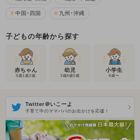
中国･四国
九州･沖縄
子どもの年齢から探す
幼児
赤ちゃん
小学生
3歳4歳5歳
0歳1歳2歳
6歳〜
Twitter＠いこーよ
子育て中のママパパのお出かけを応援！