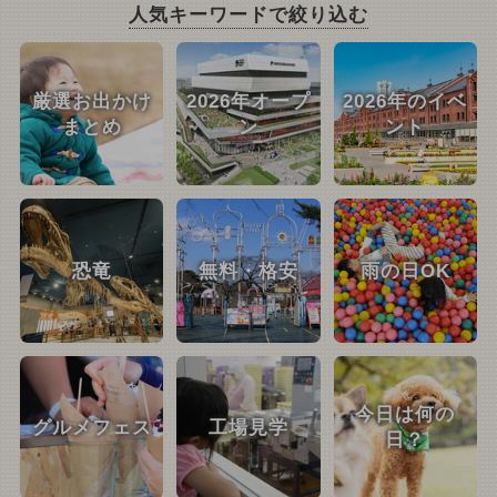
人気キーワードで絞り込む
厳選お出かけ
2026年オープ
2026年のイベ
まとめ
ン
ント
恐竜
無料・格安
雨の日OK
今日は何の
グルメフェス
工場見学
日？