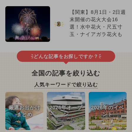
【関東】8月1日・2日週
末開催の花火大会16
3
選！水中花火・尺五寸
玉・ナイアガラ花火も
どんな記事をお探しですか？
全国の記事を絞り込む
人気キーワードで絞り込む
厳選お出かけ
2026年オープ
2026年のイベ
まとめ
ン
ント