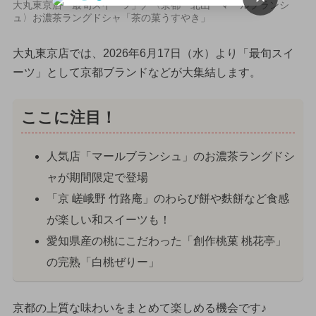
大丸東京店「最旬スイーツ」／〈京都 北山 マールブランシ
ュ〉お濃茶ラングドシャ「茶の菓うすやき」
大丸東京店では、2026年6月17日（水）より「最旬スイ
ーツ」として京都ブランドなどが大集結します。
ここに注目！
人気店「マールブランシュ」のお濃茶ラングドシ
ャが期間限定で登場
「京 嵯峨野 竹路庵」のわらび餅や麩餅など食感
が楽しい和スイーツも！
愛知県産の桃にこだわった「創作桃菓 桃花亭」
の完熟「白桃ぜりー」
京都の上質な味わいをまとめて楽しめる機会です♪