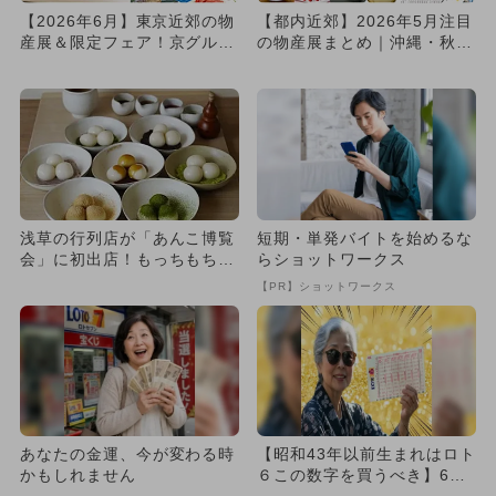
【2026年6月】東京近郊の物
【都内近郊】2026年5月注目
産展＆限定フェア！京グルメ
の物産展まとめ｜沖縄・秋
＆粉もの人気店が集結
田・山形などご当地グルメ
必...
浅草の行列店が「あんこ博覧
短期・単発バイトを始めるな
会」に初出店！もっちもち茹
らショットワークス
でたて白玉やいちごあんを提
【PR】ショットワークス
供
あなたの金運、今が変わる時
【昭和43年以前生まれはロト
かもしれません
６この数字を買うべき】6つ