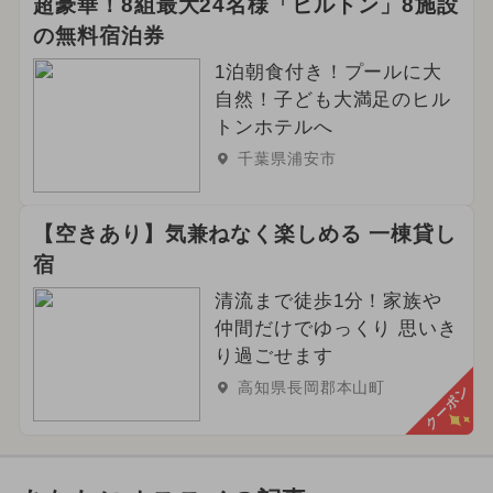
超豪華！8組最大24名様「ヒルトン」8施設
の無料宿泊券
1泊朝食付き！プールに大
自然！子ども大満足のヒル
トンホテルへ
千葉県浦安市
【空きあり】気兼ねなく楽しめる 一棟貸し
宿
清流まで徒歩1分！家族や
仲間だけでゆっくり 思いき
り過ごせます
高知県長岡郡本山町
クーポン