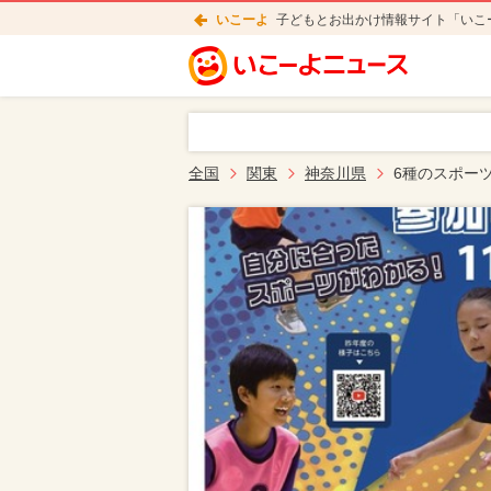
いこーよ
子どもとお出かけ情報サイト「いこ
全国
関東
神奈川県
6種のスポー