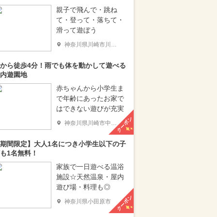
親子で飛んで・跳ね
て・登って・落ちて・
滑って遊ぼう
神奈川県川崎市川崎区
から徒歩4分！雨でも体を動かして遊べる
内遊園地
赤ちゃんから小学生ま
で年齢にあったお家で
はできない遊びが充実
クーポン
神奈川県川崎市中原区
期間限定】大人1名につき小学生以下の子
も1名無料！
家族で一日遊べる温浴
施設☆天然温泉・屋内
遊び場・料理も◎
クーポン
神奈川県小田原市