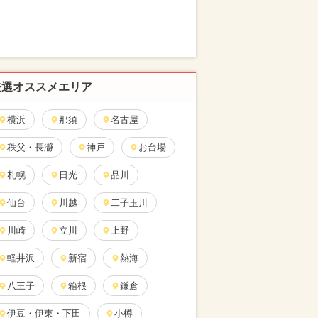
厳選オススメエリア
横浜
那須
名古屋
秩父・長瀞
神戸
お台場
札幌
日光
品川
仙台
川越
二子玉川
川崎
立川
上野
軽井沢
新宿
熱海
八王子
箱根
鎌倉
伊豆・伊東・下田
小樽