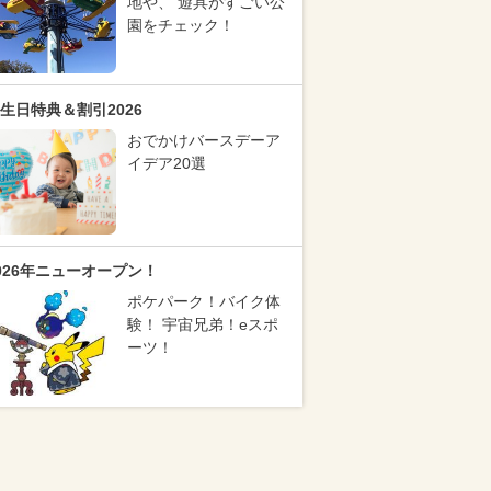
地や、 遊具がすごい公
園をチェック！
生日特典＆割引2026
おでかけバースデーア
イデア20選
026年ニューオープン！
ポケパーク！バイク体
験！ 宇宙兄弟！eスポ
ーツ！