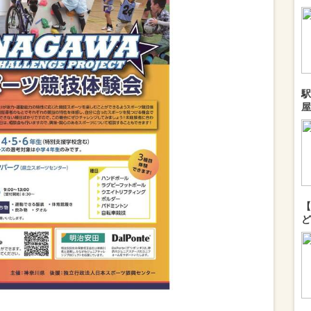
駅
屋
【
ど