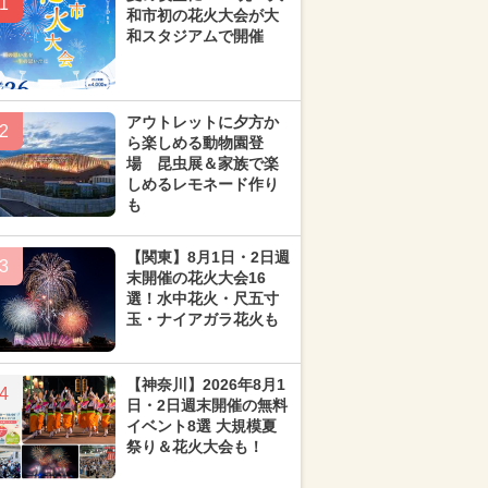
1
和市初の花火大会が大
和スタジアムで開催
アウトレットに夕方か
2
ら楽しめる動物園登
場 昆虫展＆家族で楽
しめるレモネード作り
も
【関東】8月1日・2日週
3
末開催の花火大会16
選！水中花火・尺五寸
玉・ナイアガラ花火も
【神奈川】2026年8月1
4
日・2日週末開催の無料
イベント8選 大規模夏
祭り＆花火大会も！