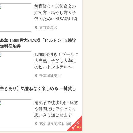
教育資金と老後資金の
貯め方・増やし方＆子
供のためのNISA活用術
東京都港区
豪華！8組最大24名様「ヒルトン」8施設
無料宿泊券
1泊朝食付き！プールに
大自然！子ども大満足
のヒルトンホテルへ
千葉県浦安市
空きあり】気兼ねなく楽しめる 一棟貸し
清流まで徒歩1分！家族
や仲間だけでゆっくり
思いきり過ごせます
クーポン
高知県長岡郡本山町