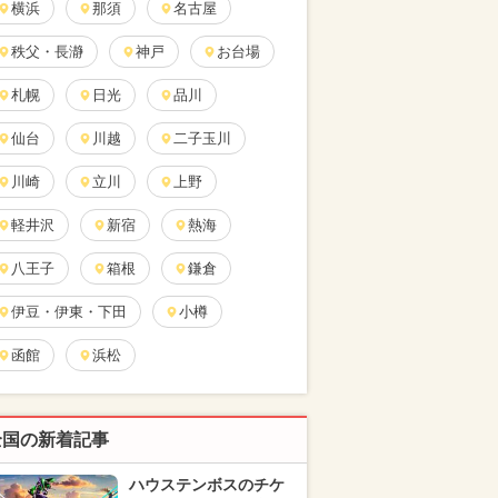
横浜
那須
名古屋
秩父・長瀞
神戸
お台場
札幌
日光
品川
仙台
川越
二子玉川
川崎
立川
上野
軽井沢
新宿
熱海
八王子
箱根
鎌倉
伊豆・伊東・下田
小樽
函館
浜松
全国の新着記事
ハウステンボスのチケ