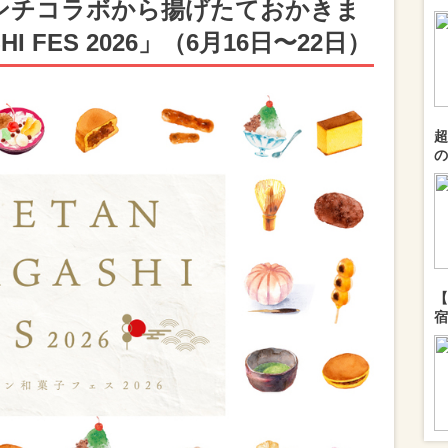
ンチコラボから揚げたておかきま
HI FES 2026」（6月16日〜22日）
超
の
【
宿