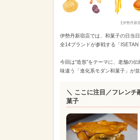
【伊勢丹新宿店】
伊勢丹新宿店では、和菓子の日当日で
全14ブランドが参戦する「ISETAN W
今回は“造形”をテーマに、老舗の
味違う「進化系モダン和菓子」が並
＼ ここに注目／フレンチ
菓子