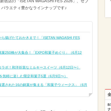
「ISETAN WAGASHI FES 2026」、セブ
、バラエティ豊かなラインナップです♪
げたておかきまで！「ISETAN WAGASHI FES
銘菓250種が大集合！「EXPO和菓子めぐり」（6月12
ラボ！和洋折衷なミルキースイーツ（6月12日〜）
を気軽に楽しむ限定和菓子5選（6月9日〜）
選された16の銘菓が集まる「和菓子ウィークス」（6月
8
ナ