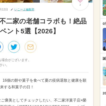
2
6月12日
いこーよ編集部
日｜不二家の老舗コラボも！絶品
0
ント5選【2026】
誕
る場合がございます。
さい。
に、16個の餅や菓子を食べて夏の疫病退散と健康を願
来する和菓子の日！
2
別なご褒美としてチェックしたい、不二家洋菓子店×榮