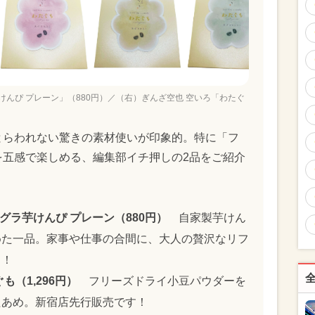
芋けんぴ プレーン」（880円）／（右）ぎんざ空也 空いろ「わたぐ
とらわれない驚きの素材使いが印象的。特に「フ
を五感で楽しめる、編集部イチ押しの2品をご紹介
ォアグラ芋けんぴ プレーン（880円）
自家製芋けん
めた一品。家事や仕事の合間に、大人の贅沢なリフ
う！
も（1,296円）
フリーズドライ小豆パウダーを
たあめ。新宿店先行販売です！