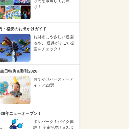
け先を厳選してお届
け！
円・格安のお出かけガイド
お財布にやさしい遊園
地や、 遊具がすごい公
園をチェック！
生日特典＆割引2026
おでかけバースデーア
イデア20選
026年ニューオープン！
ポケパーク！バイク体
験！ 宇宙兄弟！eスポ