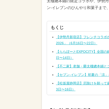
太樓總本鋪の限定コラボや、伊勢丹新宿店の
ン-イレブンのひんやり和菓子まで
もくじ
【伊勢丹新宿店】フレンチコラボから揚
2026」（6月16日〜22日）
【ららぽーとEXPOCITY】全国の
日〜14日）
【不二家】老舗・榮太樓總本鋪とコ
【セブン‐イレブン】初夏の「涼」
【松坂屋静岡店】厄除けを願って厳
3日〜16日）