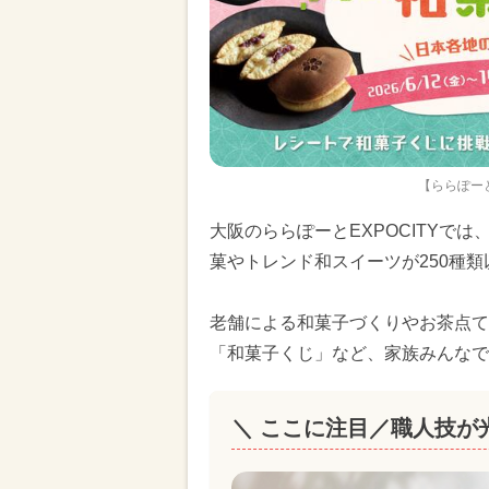
【ららぽーと
大阪のららぽーとEXPOCITYでは
菓やトレンド和スイーツが250種類
老舗による和菓子づくりやお茶点て
「和菓子くじ」など、家族みんなで
＼ ここに注目／職人技が