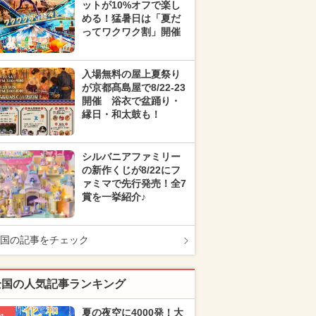
ットが10%オフで楽し
める！猛暑日は「夏だ
ってワクワク割」開催
入場無料の屋上夏祭り
が京都髙島屋で8/22-23
開催 浴衣で盆踊り・
縁日・和太鼓も！
シルバニアファミリー
の新作くじが8/22にフ
ァミマで先行発売！全7
賞を一挙紹介♪
国の記事をチェック
全国の人気記事ランキング
夏の夜空に4000発！大