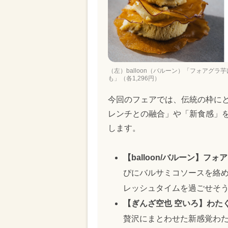
（左）balloon（バルーン）「フォアグラ
も」（各1,296円）
今回のフェアでは、伝統の枠に
レンチとの融合」や「新食感」
します。
【balloon/バルーン】フ
ぴにバルサミコソースを絡
レッシュタイムを過ごせそ
【ぎんざ空也 空いろ】わたぐ
贅沢にまとわせた新感覚わ