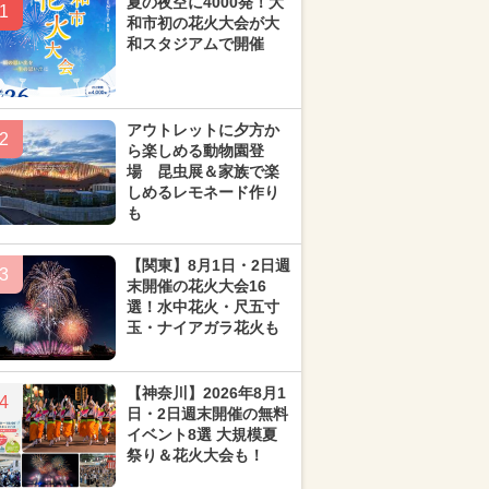
夏の夜空に4000発！大
1
和市初の花火大会が大
和スタジアムで開催
アウトレットに夕方か
2
ら楽しめる動物園登
場 昆虫展＆家族で楽
しめるレモネード作り
も
【関東】8月1日・2日週
3
末開催の花火大会16
選！水中花火・尺五寸
玉・ナイアガラ花火も
【神奈川】2026年8月1
4
日・2日週末開催の無料
イベント8選 大規模夏
祭り＆花火大会も！