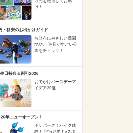
け先を厳選してお届
け！
円・格安のお出かけガイド
お財布にやさしい遊園
地や、 遊具がすごい公
園をチェック！
生日特典＆割引2026
おでかけバースデーア
イデア20選
026年ニューオープン！
ポケパーク！バイク体
験！ 宇宙兄弟！eスポ