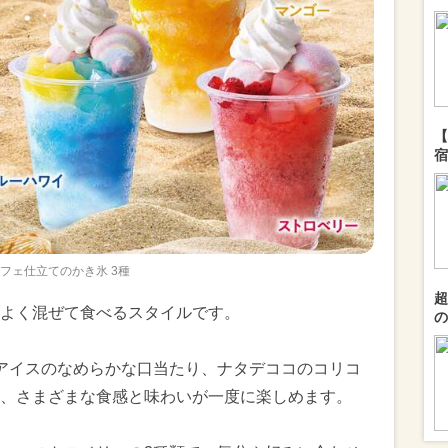
【
宿
フェ仕立てのかき氷 3種
超
よく混ぜて食べるスタイルです。
の
アイスのなめらかな口当たり、ナタデココのコリコ
、さまざまな食感と味わいが一度に楽しめます。