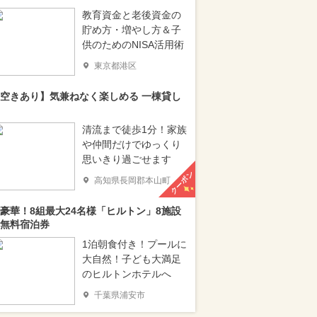
教育資金と老後資金の
貯め方・増やし方＆子
供のためのNISA活用術
東京都港区
空きあり】気兼ねなく楽しめる 一棟貸し
清流まで徒歩1分！家族
や仲間だけでゆっくり
思いきり過ごせます
クーポン
高知県長岡郡本山町
豪華！8組最大24名様「ヒルトン」8施設
無料宿泊券
1泊朝食付き！プールに
大自然！子ども大満足
のヒルトンホテルへ
千葉県浦安市