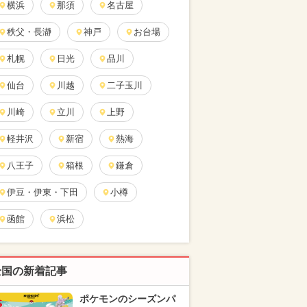
横浜
那須
名古屋
秩父・長瀞
神戸
お台場
札幌
日光
品川
仙台
川越
二子玉川
川崎
立川
上野
軽井沢
新宿
熱海
八王子
箱根
鎌倉
伊豆・伊東・下田
小樽
函館
浜松
全国の新着記事
ポケモンのシーズンパ