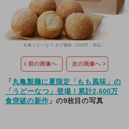
丸亀うどーなつ きび糖味（300円・税込）
前の画像へ
次の画像へ
「
丸亀製麺に夏限定「もも風味」の
「うどーなつ」登場！累計2,600万
食突破の新作
」の9枚目の写真