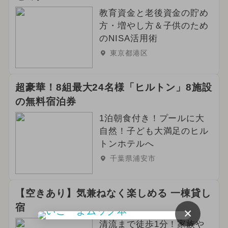
教育資金と老後資金の貯め
方・増やし方＆子供のため
のNISA活用術
東京都港区
超豪華！8組最大24名様「ヒルトン」8施設
の無料宿泊券
1泊朝食付き！プールに大
自然！子ども大満足のヒル
トンホテルへ
千葉県浦安市
【空きあり】気兼ねなく楽しめる 一棟貸し
宿
×
清流まで徒歩1分！家族や