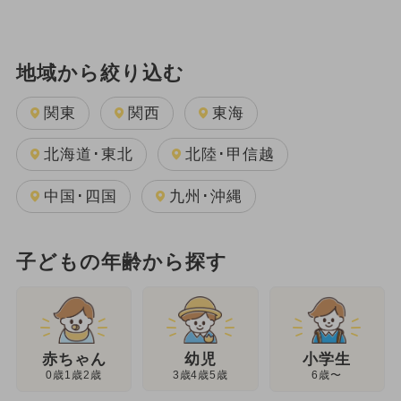
地域から絞り込む
関東
関西
東海
北海道･東北
北陸･甲信越
中国･四国
九州･沖縄
子どもの年齢から探す
幼児
赤ちゃん
小学生
3歳4歳5歳
0歳1歳2歳
6歳〜