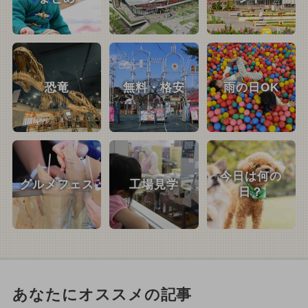
恐竜
無料・格安
雨の日OK
今日は何の
グルメフェス
工場見学
日？
あなたにオススメの記事