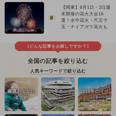
【関東】8月1日・2日週
末開催の花火大会16
3
選！水中花火・尺五寸
玉・ナイアガラ花火も
どんな記事をお探しですか？
全国の記事を絞り込む
人気キーワードで絞り込む
厳選お出かけ
2026年オープ
2026年のイベ
まとめ
ン
ント