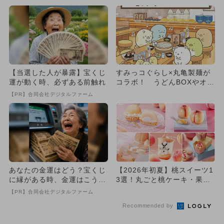
【当選した人が暴露】宝くじ
すみっコぐらし×丸亀製麺が
運が動く時、必ずある前触れ
コラボ！ うどんBOXやオリ
ジナルグッズが登場♪
【PR】合同会社デジタルファーム
あなたの金運はどう？宝くじ
【2026年初夏】桃スイーツ1
に縁がある時、金運はこう変
3選！丸ごと桃ケーキ・果肉
わる
たっぷりシェイク・パンケ...
【PR】合同会社デジタルファーム
Recommended by