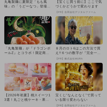
丸亀製麺に夏限定「もも風
【宝くじ買う前に】ここで気
味」の「うどーなつ」登場！
づくかどうかで変わります
累計2,600万食突破の新作
【PR】合同会社デジタルファーム
「丸亀製麺」が『ドラゴンボ
８月のロト6はこの方法で買
ールZ』とコラボ！限定商品
え!!６つの数字が『完全一
やPOPUP店舗など7つの企...
致』する方法
【PR】株式会社MURA
【2026年初夏】桃スイーツ1
宝くじ“なんとなく”で買って
3選！丸ごと桃ケーキ・果肉
いる限り変わらない
たっぷりシェイク・パンケ...
【PR】合同会社デジタルファーム