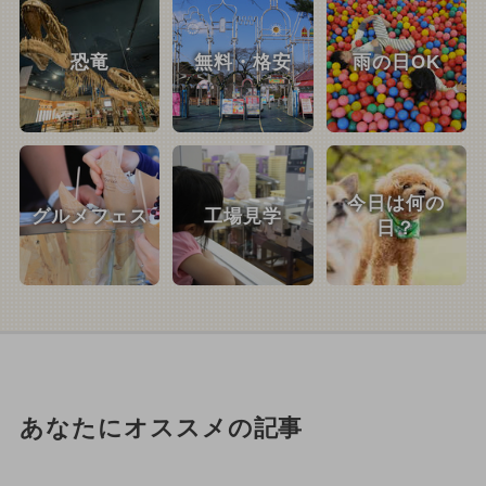
恐竜
無料・格安
雨の日OK
今日は何の
グルメフェス
工場見学
日？
あなたにオススメの記事