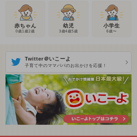
幼児
赤ちゃん
小学生
3歳4歳5歳
0歳1歳2歳
6歳〜
Twitter＠いこーよ
子育て中のママパパのお出かけを応援！