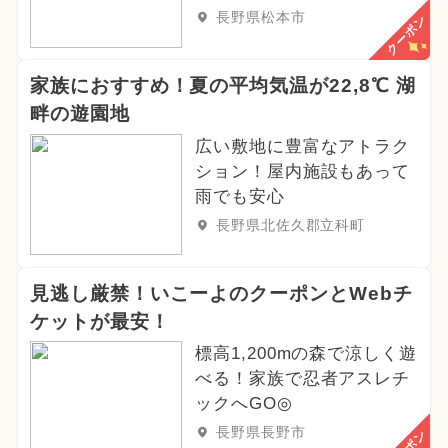
長野県松本市
クーポン
家族におすすめ！夏の平均気温が22,8℃ 湖
畔の遊園地
広い敷地に豊富なアトラク
ション！屋内施設もあって
雨でも安心
長野県北佐久郡立科町
見逃し厳禁！いこーよのクーポンとWebチ
ケットが最安！
標高1,200mの森で涼しく遊
べる！家族で忍者アスレチ
ックへGO◎
長野県長野市