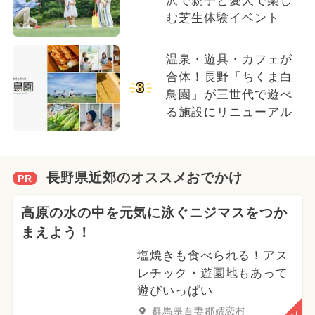
沢で親子と愛犬で楽し
む芝生体験イベント
温泉・遊具・カフェが
合体！長野「ちくま白
3
鳥園」が三世代で遊べ
る施設にリニューアル
長野県近郊のオススメおでかけ
PR
高原の水の中を元気に泳ぐニジマスをつか
まえよう！
塩焼きも食べられる！アス
レチック・遊園地もあって
遊びいっぱい
群馬県吾妻郡嬬恋村