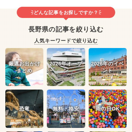
どんな記事をお探しですか？
長野県の記事を絞り込む
人気キーワードで絞り込む
厳選お出かけ
2026年オープ
2026年のイベ
まとめ
ン
ント
恐竜
無料・格安
雨の日OK