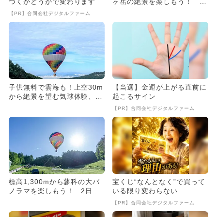
づくかどうかで変わります
ヶ岳の絶景を楽しもう！ ド
ローン体験やキッチンカーも
【PR】合同会社デジタルファーム
子供無料で雲海も！上空30m
【当選】金運が上がる直前に
から絶景を望む気球体験、長
起こるサイン
野県蓼科で開催
【PR】合同会社デジタルファーム
標高1,300mから蓼科の大パ
宝くじ“なんとなく”で買って
ノラマを楽しもう！ 2日間
いる限り変わらない
限定「気球体験イベント」...
【PR】合同会社デジタルファーム