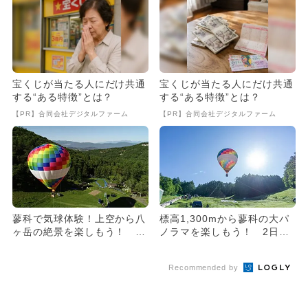
宝くじが当たる人にだけ共通
宝くじが当たる人にだけ共通
する“ある特徴”とは？
する“ある特徴”とは？
【PR】合同会社デジタルファーム
【PR】合同会社デジタルファーム
蓼科で気球体験！上空から八
標高1,300mから蓼科の大パ
ヶ岳の絶景を楽しもう！ ド
ノラマを楽しもう！ 2日間
ローン体験やキッチンカーも
限定「気球体験イベント」...
Recommended by