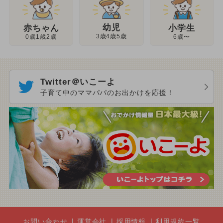
幼児
赤ちゃん
小学生
3歳4歳5歳
0歳1歳2歳
6歳〜
Twitter＠いこーよ
子育て中のママパパのお出かけを応援！
お問い合わせ
運営会社
採用情報
利用規約一覧