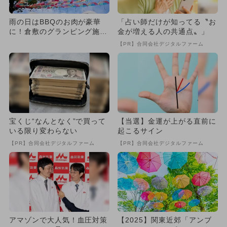
雨の日はBBQのお肉が豪華
「占い師だけが知ってる〝お
に！倉敷のグランピング施設
金が増える人の共通点〟」
で梅雨企画 アンブレラスカ
【PR】合同会社デジタルファーム
イ...
宝くじ“なんとなく”で買って
【当選】金運が上がる直前に
いる限り変わらない
起こるサイン
【PR】合同会社デジタルファーム
【PR】合同会社デジタルファーム
アマゾンで大人気！血圧対策
【2025】関東近郊「アンブ