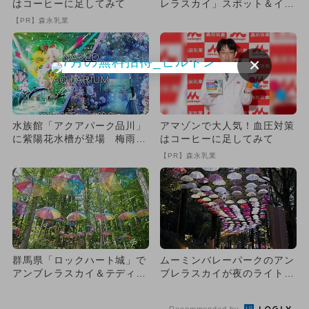
はコーヒーに足してみて
レラスカイ」スポット＆イベ
ント6選 梅雨のおでかけ
【PR】森永乳業
に...
×
水族館「アクアパーク品川」
アマゾンで大人気！血圧対策
に紫陽花水槽が登場 梅雨を
はコーヒーに足してみて
華やかに彩る新演出スター
【PR】森永乳業
ト！
群馬県「ロックハート城」で
ムーミンバレーパークのアン
アンブレラスカイ＆テディベ
ブレラスカイが夜のライトア
ア探し ドレスレンタル割引
ップ あじさいとの共演も！
も