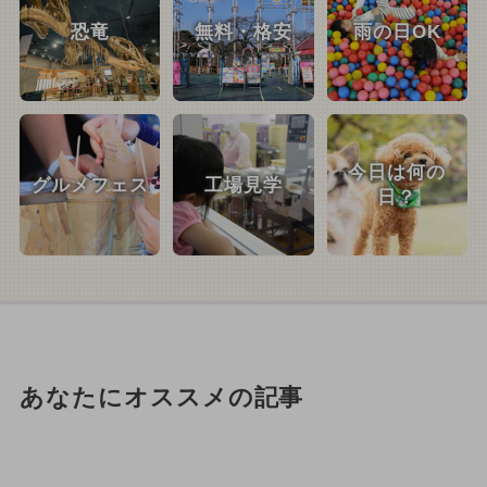
恐竜
無料・格安
雨の日OK
今日は何の
グルメフェス
工場見学
日？
あなたにオススメの記事