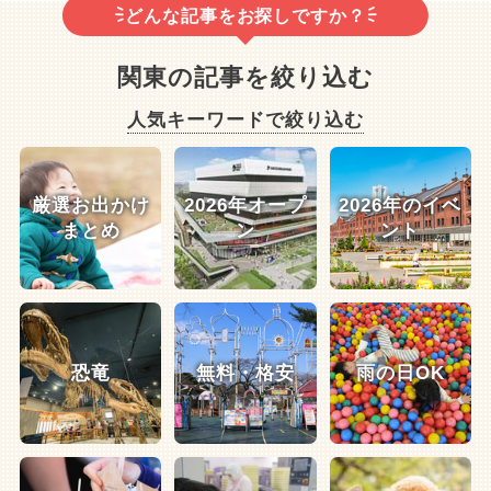
どんな記事をお探しですか？
関東の記事を絞り込む
人気キーワードで絞り込む
厳選お出かけ
2026年オープ
2026年のイベ
まとめ
ン
ント
恐竜
無料・格安
雨の日OK