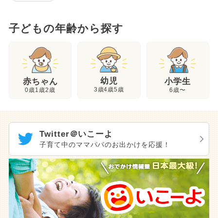
子どもの年齢から探す
幼児
赤ちゃん
小学生
3歳4歳5歳
0歳1歳2歳
6歳〜
Twitter＠いこーよ
子育て中のママパパのお出かけを応援！