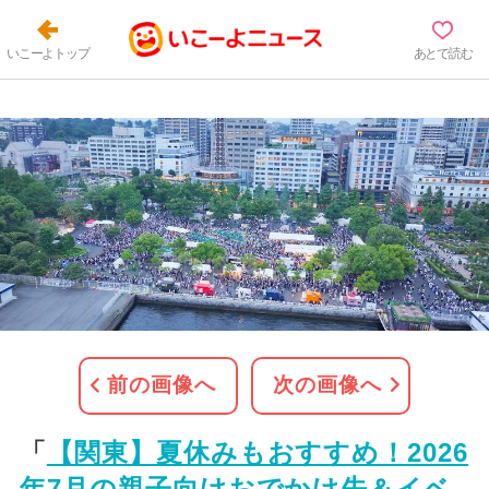
いこーよトップ
あとで読む
前の画像へ
次の画像へ
「
【関東】夏休みもおすすめ！2026
年7月の親子向けおでかけ先＆イベ