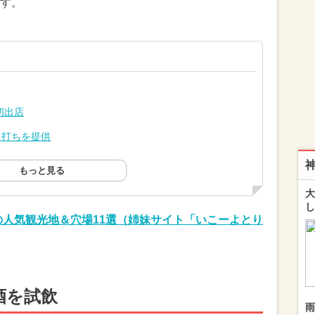
す。
初出店
角打ちを提供
もっと見る
大
し
の人気観光地＆穴場11選（姉妹サイト「いこーよとり
酒を試飲
雨