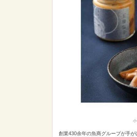
小
創業430余年の魚商グループが手