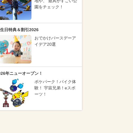
地や、 遊具がすごい公
園をチェック！
生日特典＆割引2026
おでかけバースデーア
イデア20選
026年ニューオープン！
ポケパーク！バイク体
験！ 宇宙兄弟！eスポ
ーツ！