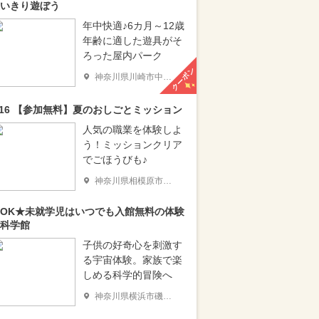
いきり遊ぼう
年中快適♪6カ月～12歳
年齢に適した遊具がそ
ろった屋内パーク
クーポン
神奈川県川崎市中原区
/16 【参加無料】夏のおしごとミッション
人気の職業を体験しよ
う！ミッションクリア
でごほうびも♪
神奈川県相模原市南区
OK★未就学児はいつでも入館無料の体験
科学館
子供の好奇心を刺激す
る宇宙体験。家族で楽
しめる科学的冒険へ
神奈川県横浜市磯子区