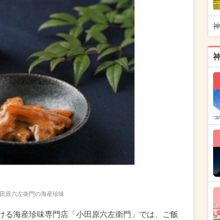
神
田原六左衛門の海産珍味
がける海産珍味専門店「小田原六左衛門」では、ご飯