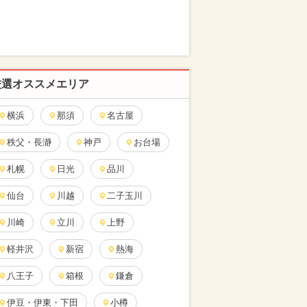
厳選オススメエリア
横浜
那須
名古屋
秩父・長瀞
神戸
お台場
札幌
日光
品川
仙台
川越
二子玉川
川崎
立川
上野
軽井沢
新宿
熱海
八王子
箱根
鎌倉
伊豆・伊東・下田
小樽