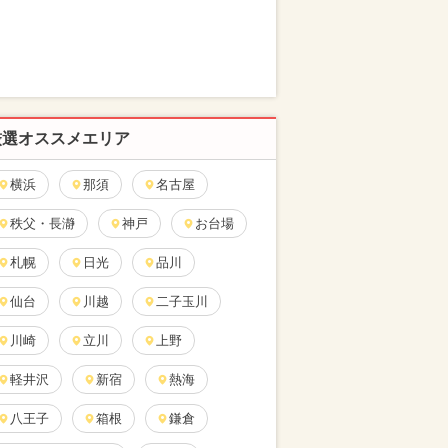
厳選オススメエリア
横浜
那須
名古屋
秩父・長瀞
神戸
お台場
札幌
日光
品川
仙台
川越
二子玉川
川崎
立川
上野
軽井沢
新宿
熱海
八王子
箱根
鎌倉