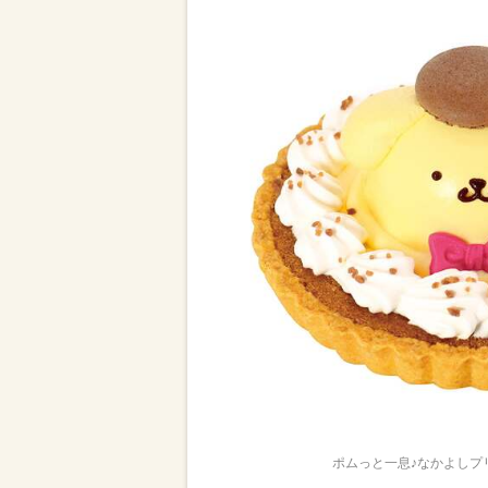
ポムっと一息♪なかよしプリ