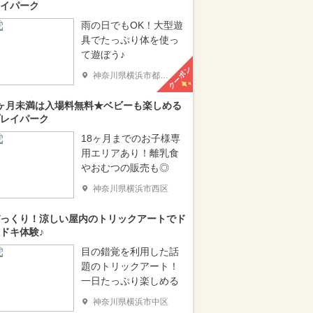
イパーク
雨の日でもOK！大型遊
具でたっぷり体を使っ
て遊ぼう♪
クーポン
神奈川県横浜市都筑区
ヶ月未満は入場料無料★ベビーも楽しめる
レイパーク
18ヶ月までのお子様専
用エリアあり！離乳食
やおむつの販売も◎
神奈川県横浜市西区
っくり！涼しい屋内のトリックアートでド
ドキ体験♪
目の錯覚を利用した話
題のトリックアート！
一日たっぷり楽しめる
神奈川県横浜市中区