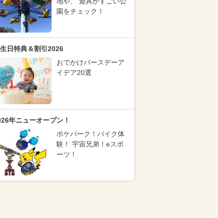
地や、 遊具がすごい公
園をチェック！
生日特典＆割引2026
おでかけバースデーア
イデア20選
026年ニューオープン！
ポケパーク！バイク体
験！ 宇宙兄弟！eスポ
ーツ！