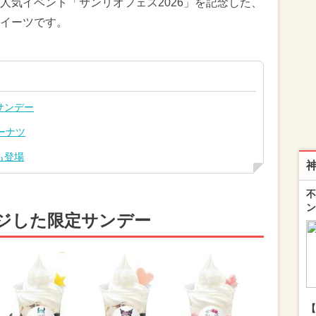
人気イベント「サンリオフェス2026」を記念した、
イーツです。
サンデー
ーナツ
も登場
不
ン
ジした限定サンデー
【