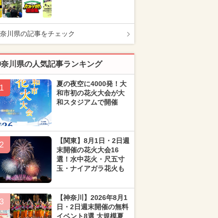
奈川県の記事をチェック
神奈川県の人気記事ランキング
夏の夜空に4000発！大
1
和市初の花火大会が大
和スタジアムで開催
【関東】8月1日・2日週
2
末開催の花火大会16
選！水中花火・尺五寸
玉・ナイアガラ花火も
【神奈川】2026年8月1
3
日・2日週末開催の無料
イベント8選 大規模夏