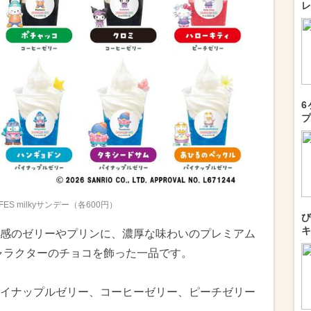
レ
6
プ
 FES milkyサンデー（各600円）
び
キ
感のゼリーやプリンに、濃厚な味わいのプレミアム
キャラクターのチョコを飾った一品です。
イナップルゼリー、コーヒーゼリー、ピーチゼリー