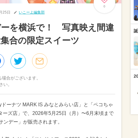
0
5月25日
いこーよ編集部
デーを横浜で！ 写真映え間違
誕
大集合の限定スイーツ
2
る場合がございます。
さい。
yドーナツ MARK IS みなとみらい店」と「ペコちゃ
ーターズ店」で、2026年5月25日（月）〜6月末頃まで
lkyサンデー」が販売されます。