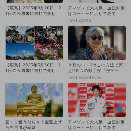
【広島】2025年9月20日・2
アマゾンで大人気！血圧対策
1日の今週末に無料で楽しめ
はコーヒーに足してみて
るイベント9選
【PR】森永乳業
【広島】2025年5月10日・1
８月のロト6はこの方法で買
1日の今週末に無料で楽しめ
え!!６つの数字が『完全一
るイベント7選
致』する方法
【PR】株式会社MURA
宝くじ狙うなら今！金運上げ
アマゾンで大人気！血圧対策
た当選者が暴露
はコーヒーに足してみて