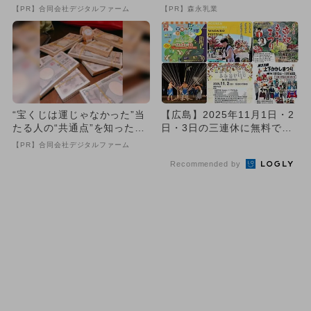
【PR】合同会社デジタルファーム
【PR】森永乳業
“宝くじは運じゃなかった”当
【広島】2025年11月1日・2
たる人の“共通点”を知っただ
日・3日の三連休に無料で楽
け
しめるイベント16選
【PR】合同会社デジタルファーム
Recommended by