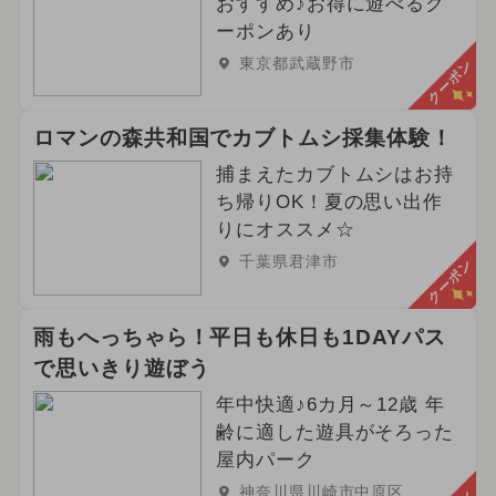
おすすめ♪お得に遊べるク
ーポンあり
東京都武蔵野市
クーポン
ロマンの森共和国でカブトムシ採集体験！
捕まえたカブトムシはお持
ち帰りOK！夏の思い出作
りにオススメ☆
千葉県君津市
クーポン
雨もへっちゃら！平日も休日も1DAYパス
で思いきり遊ぼう
年中快適♪6カ月～12歳 年
齢に適した遊具がそろった
屋内パーク
神奈川県川崎市中原区