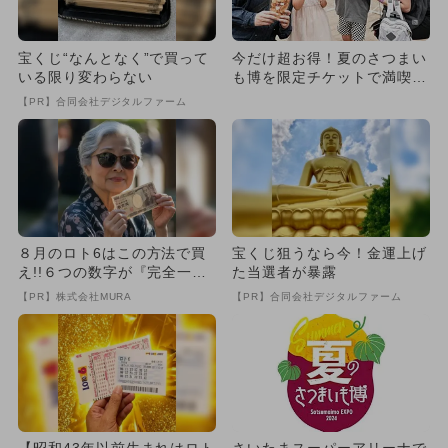
宝くじ“なんとなく”で買って
今だけ超お得！夏のさつまい
いる限り変わらない
も博を限定チケットで満喫
幕張メッセで8月開催決定
【PR】合同会社デジタルファーム
８月のロト6はこの方法で買
宝くじ狙うなら今！金運上げ
え!!６つの数字が『完全一
た当選者が暴露
致』する方法
【PR】株式会社MURA
【PR】合同会社デジタルファーム