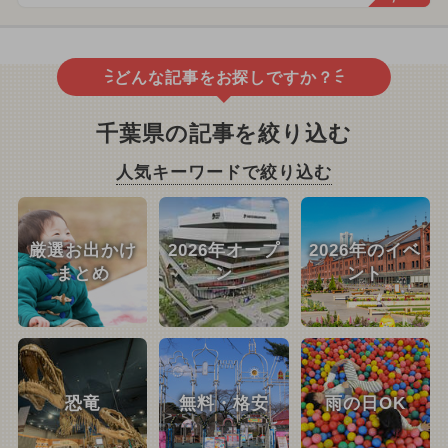
どんな記事をお探しですか？
千葉県の記事を絞り込む
人気キーワードで絞り込む
厳選お出かけ
2026年オープ
2026年のイベ
まとめ
ン
ント
恐竜
無料・格安
雨の日OK