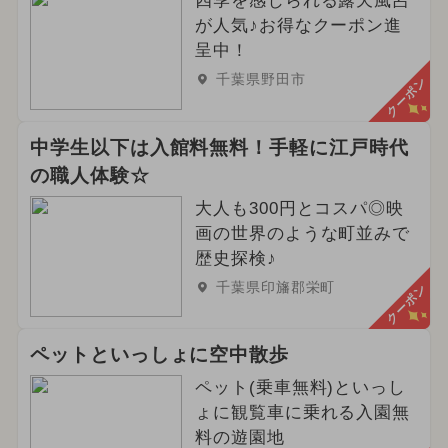
四季を感じられる露天風呂
が人気♪お得なクーポン進
呈中！
千葉県野田市
クーポン
中学生以下は入館料無料！手軽に江戸時代
の職人体験☆
大人も300円とコスパ◎映
画の世界のような町並みで
歴史探検♪
千葉県印旛郡栄町
クーポン
ペットといっしょに空中散歩
ペット(乗車無料)といっし
ょに観覧車に乗れる入園無
料の遊園地