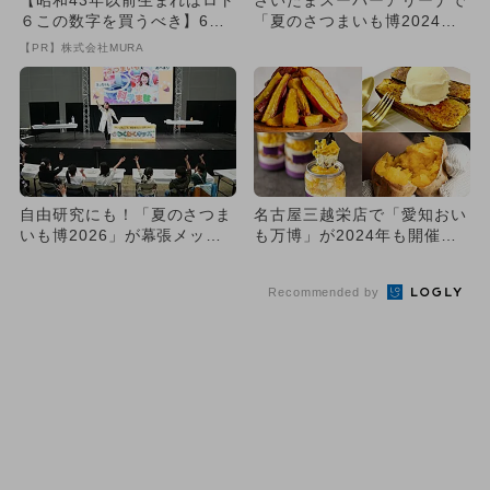
【昭和43年以前生まれはロト
さいたまスーパーアリーナで
６この数字を買うべき】6つ
「夏のさつまいも博2024」
の数字が「完全一致」する
開催 さつまいもスイーツ
【PR】株式会社MURA
方...
勢...
自由研究にも！「夏のさつま
名古屋三越栄店で「愛知おい
いも博2026」が幕張メッセ
も万博」が2024年も開催決
で 科学実験や体験イベン
定 全国の人気店約17店舗...
ト...
Recommended by