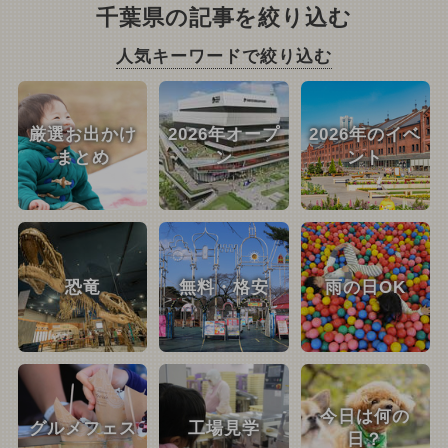
千葉県の記事を絞り込む
人気キーワードで絞り込む
厳選お出かけ
2026年オープ
2026年のイベ
まとめ
ン
ント
恐竜
無料・格安
雨の日OK
今日は何の
グルメフェス
工場見学
日？