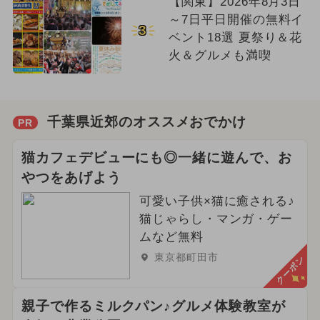
【関東】2026年8月3日
～7日平日開催の無料イ
3
ベント18選 夏祭り＆花
火＆グルメも満喫
千葉県近郊のオススメおでかけ
PR
猫カフェデビューにも◎一緒に遊んで、お
やつをあげよう
可愛い子供×猫に癒される♪
猫じゃらし・マンガ・ゲー
ムなど無料
東京都町田市
クーポン
親子で作るミルクパン♪グルメ体験教室が