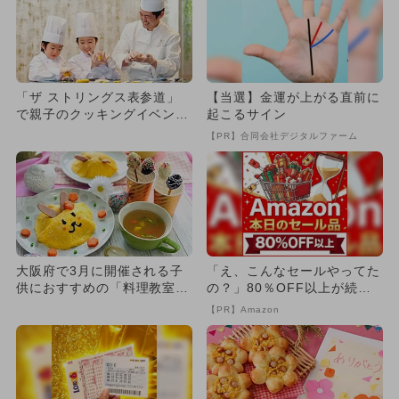
「ザ ストリングス表参道」
【当選】金運が上がる直前に
で親子のクッキングイベント
起こるサイン
初開催！ 本格ランチコース
【PR】合同会社デジタルファーム
も
大阪府で3月に開催される子
「え、こんなセールやってた
供におすすめの「料理教室」
の？」80％OFF以上が続々
イベント
登場！Amazonの本気が...
【PR】Amazon