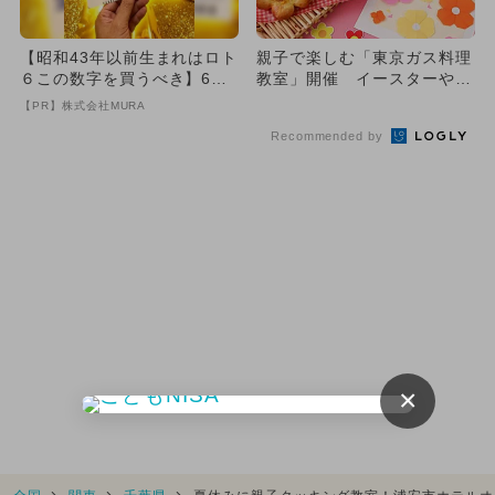
【昭和43年以前生まれはロト
親子で楽しむ「東京ガス料理
６この数字を買うべき】6つ
教室」開催 イースターやこ
の数字が「完全一致」する
どもの日など春メニュー登場
【PR】株式会社MURA
方...
Recommended by
×