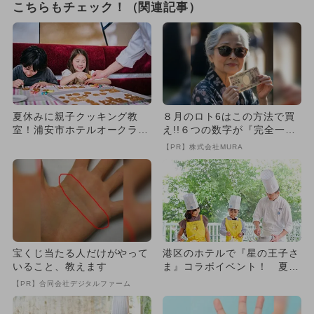
こちらもチェック！（関連記事）
夏休みに親子クッキング教
８月のロト6はこの方法で買
室！浦安市ホテルオークラ東
え!!６つの数字が『完全一
京ベイでプロのシェフから学
致』する方法
【PR】株式会社MURA
べる
宝くじ当たる人だけがやって
港区のホテルで『星の王子さ
いること、教えます
ま』コラボイベント！ 夏休
みに親子で体験！自由研究に
【PR】合同会社デジタルファーム
も