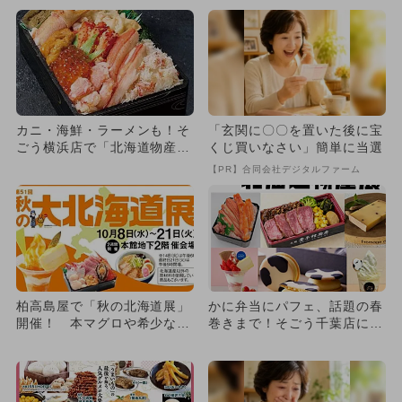
催
カニ・海鮮・ラーメンも！そ
「玄関に〇〇を置いた後に宝
ごう横浜店で「北海道物産
くじ買いなさい」簡単に当選
展」が初開催 冬の味覚45
【PR】合同会社デジタルファーム
店！
柏高島屋で「秋の北海道展」
かに弁当にパフェ、話題の春
開催！ 本マグロや希少なサ
巻きまで！そごう千葉店に北
ーモン、メロンスウィーツな
海道グルメが大集合
ど