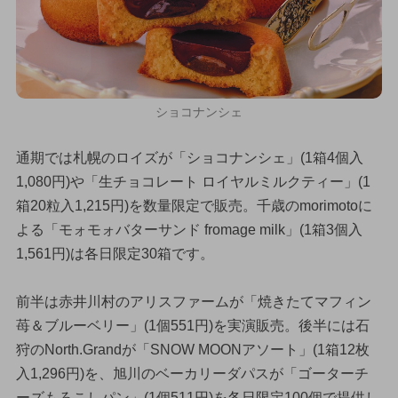
ショコナンシェ
通期では札幌のロイズが「ショコナンシェ」(1箱4個入
1,080円)や「生チョコレート ロイヤルミルクティー」(1
箱20粒入1,215円)を数量限定で販売。千歳のmorimotoに
よる「モォモォバターサンド fromage milk」(1箱3個入
1,561円)は各日限定30箱です。
前半は赤井川村のアリスファームが「焼きたてマフィン
苺＆ブルーベリー」(1個551円)を実演販売。後半には石
狩のNorth.Grandが「SNOW MOONアソート」(1箱12枚
入1,296円)を、旭川のベーカリーダパスが「ゴーターチ
ーズもろこしパン」(1個511円)を各日限定100個で提供し