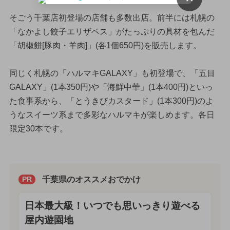
そごう千葉店初登場の店舗も多数出店。前半には札幌の
「なかよし餃子エリザベス」がたっぷりの具材を包んだ
「胡椒餅[豚肉・羊肉]」(各1個650円)を販売します。
同じく札幌の「ハルマキGALAXY」も初登場で、「五目
GALAXY」(1本350円)や「海鮮中華」(1本400円)といっ
た食事系から、「とうきびカスタード」(1本300円)のよ
うなスイーツ系まで多彩なハルマキが楽しめます。各日
限定30本です。
千葉県のオススメおでかけ
PR
日本最大級！いつでも思いっきり遊べる
屋内遊園地