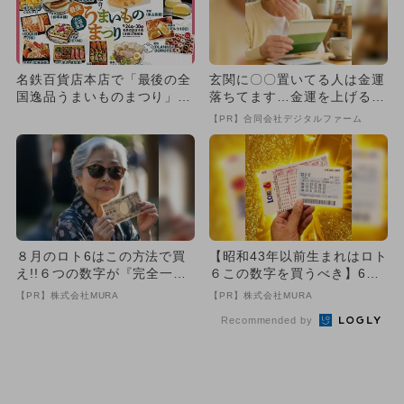
名鉄百貨店本店で「最後の全
玄関に〇〇置いてる人は金運
国逸品うまいものまつり」開
落ちてます…金運を上げる方
催 人気グルメ42店舗が大
法とは
【PR】合同会社デジタルファーム
集...
８月のロト6はこの方法で買
【昭和43年以前生まれはロト
え!!６つの数字が『完全一
６この数字を買うべき】6つ
致』する方法
の数字が「完全一致」する
【PR】株式会社MURA
【PR】株式会社MURA
方...
Recommended by