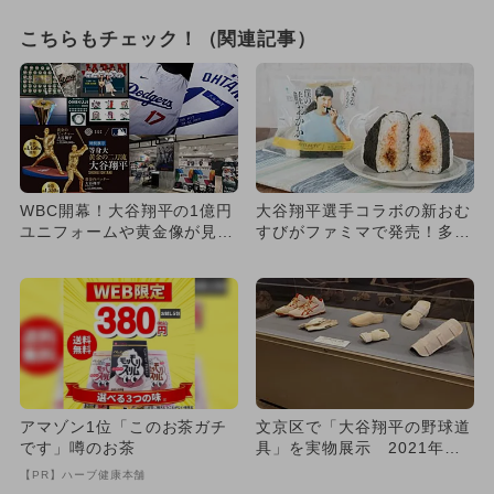
こちらもチェック！（関連記事）
WBC開幕！大谷翔平の1億円
大谷翔平選手コラボの新おむ
ユニフォームや黄金像が見ら
すびがファミマで発売！多摩
れる！注目スポット＆イベ
で親子の無料スポーツ体験会
ン...
も
アマゾン1位「このお茶ガチ
文京区で「大谷翔平の野球道
です」噂のお茶
具」を実物展示 2021年引
退選手展も
【PR】ハーブ健康本舗