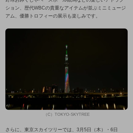
ション、歴代WBCの貴重なアイテムが並ぶミニミュージ
アム、優勝トロフィーの展示も楽しみです。
（C）TOKYO-SKYTREE
さらに、東京スカイツリーでは、3月5日（木）・6日