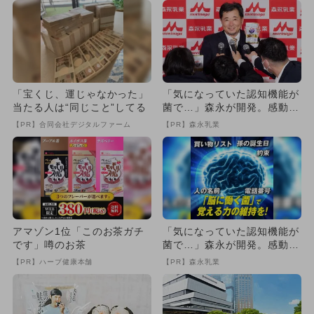
「宝くじ、運じゃなかった」
「気になっていた認知機能が
当たる人は“同じこと”してる
菌で…」森永が開発。感動の
70代続出
【PR】合同会社デジタルファーム
【PR】森永乳業
アマゾン1位「このお茶ガチ
「気になっていた認知機能が
です」噂のお茶
菌で…」森永が開発。感動の
70代続出
【PR】ハーブ健康本舗
【PR】森永乳業