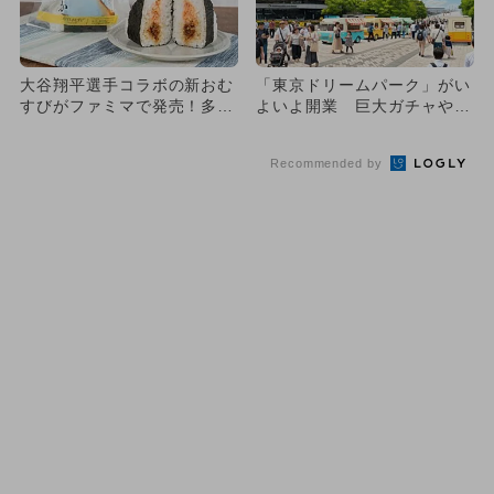
大谷翔平選手コラボの新おむ
「東京ドリームパーク」がい
すびがファミマで発売！多摩
よいよ開業 巨大ガチャやド
で親子の無料スポーツ体験会
ラえもん展、黄金の大谷翔平
も
も
Recommended by