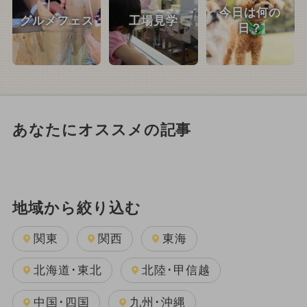
今日は何の
グルメフェス
工場見学
日？
あなたにオススメの記事
地域から絞り込む
関東
関西
東海
北海道･東北
北陸･甲信越
中国･四国
九州･沖縄