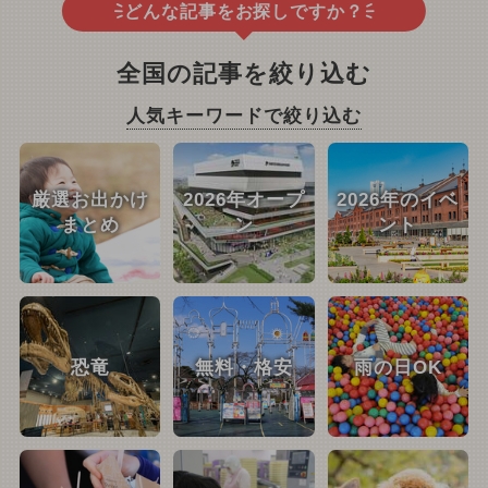
どんな記事をお探しですか？
全国の記事を絞り込む
人気キーワードで絞り込む
厳選お出かけ
2026年オープ
2026年のイベ
まとめ
ン
ント
恐竜
無料・格安
雨の日OK