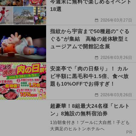
今週末に無料で楽しめるイベント
18選
2026年03月27日
指紋から宇宙まで50種超の"ぐる
ぐる"が集結 高輪の超体験型ミ
ュージアムで開館記念展
2026年03月26日
安楽亭で「肉の日祭り」！ カル
ビ半額に黒毛和牛1.5倍、食べ放
題も10%OFFでお得すぎ！
2026年03月26日
超豪華！8組最大24名様「ヒルト
ン」8施設の無料宿泊券
1泊朝食付き！プールに大自然！子ども
大満足のヒルトンホテルへ
PR