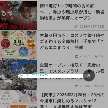
懐中電灯1つで暗闇の古民家
へ…。毒虫や爬虫類が潜む「廃墟
動物園」が熱海にオープン
2026年03月26日
古着０円市も！コスメで塗り絵や
ゴミ釣りも全部無料 千葉で「こ
どもエコまつり」開催
2026年03月26日
全面オープン！桜咲く「忍者の
里」でスタンプラリー ホテル宿
×
泊券や忍者体験無料券も
2026年03月26日
【関東】2026年3月28日・29日の
今週末に楽しめるマルシェ12
選！ 入場無料＆体験充実