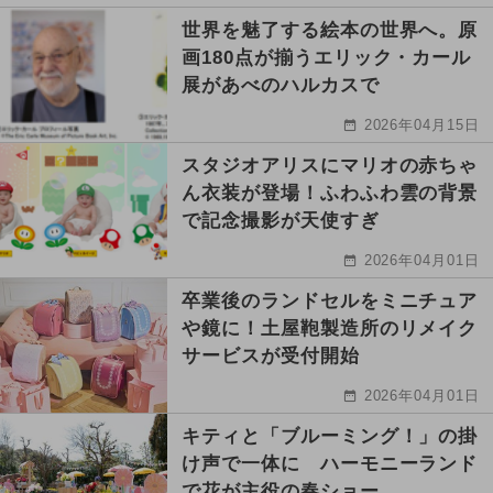
世界を魅了する絵本の世界へ。原
画180点が揃うエリック・カール
展があべのハルカスで
2026年04月15日
スタジオアリスにマリオの赤ちゃ
ん衣装が登場！ふわふわ雲の背景
で記念撮影が天使すぎ
2026年04月01日
卒業後のランドセルをミニチュア
や鏡に！土屋鞄製造所のリメイク
サービスが受付開始
2026年04月01日
キティと「ブルーミング！」の掛
け声で一体に ハーモニーランド
で花が主役の春ショー