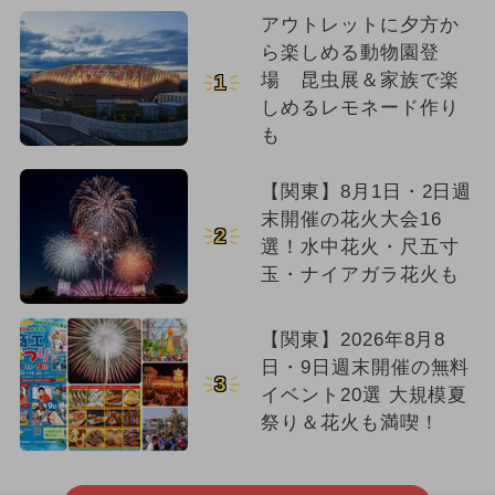
アウトレットに夕方か
ら楽しめる動物園登
場 昆虫展＆家族で楽
1
しめるレモネード作り
も
【関東】8月1日・2日週
末開催の花火大会16
2
選！水中花火・尺五寸
玉・ナイアガラ花火も
【関東】2026年8月8
日・9日週末開催の無料
3
イベント20選 大規模夏
祭り＆花火も満喫！