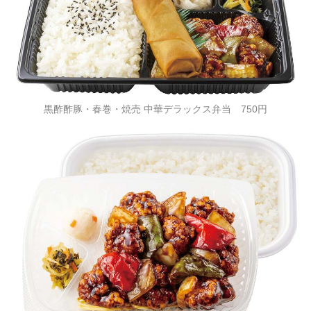
黒酢酢豚・春巻・焼売 中華デラックス弁当 750円