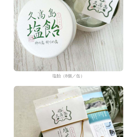
塩飴（8個／缶）