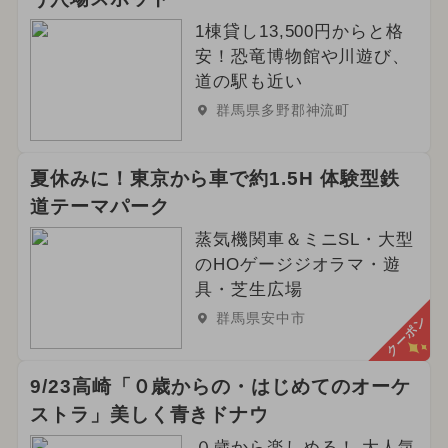
1棟貸し13,500円からと格
安！恐竜博物館や川遊び、
道の駅も近い
群馬県多野郡神流町
夏休みに！東京から車で約1.5H 体験型鉄
道テーマパーク
蒸気機関車＆ミニSL・大型
のHOゲージジオラマ・遊
具・芝生広場
群馬県安中市
クーポン
9/23高崎「０歳からの・はじめてのオーケ
ストラ」美しく青きドナウ
０歳から楽しめる！ 大人気