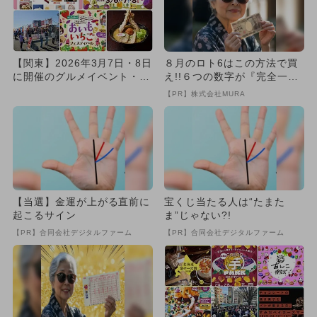
【関東】2026年3月7日・8日
８月のロト6はこの方法で買
に開催のグルメイベント・フ
え!!６つの数字が『完全一
ェス7選 入場無料＆体...
致』する方法
【PR】株式会社MURA
【当選】金運が上がる直前に
宝くじ当たる人は“たまた
起こるサイン
ま”じゃない?!
【PR】合同会社デジタルファーム
【PR】合同会社デジタルファーム