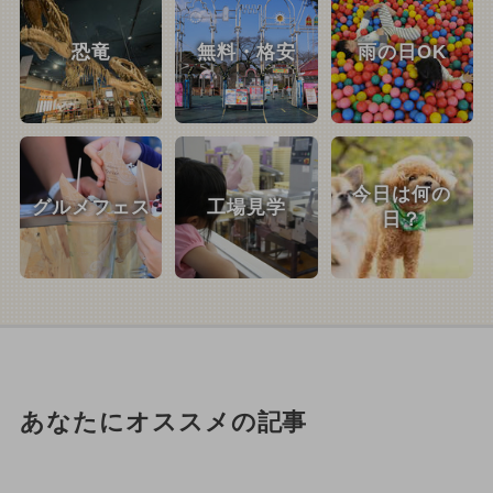
恐竜
無料・格安
雨の日OK
今日は何の
グルメフェス
工場見学
日？
あなたにオススメの記事