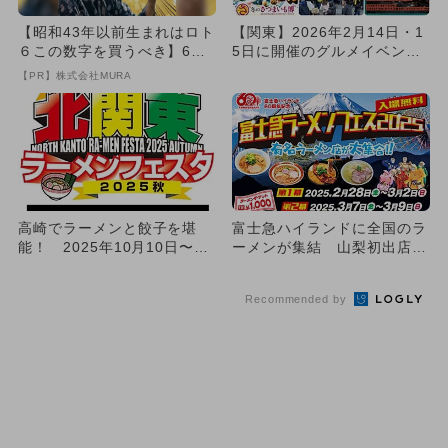
【昭和43年以前生まれはロト
【関東】2026年2月14日・1
６この数字を買うべき】6つ
5日に開催のグルメイベン
の数字が「完全一致」する
ト・フェス9選 冬の味覚...
【PR】株式会社MURA
方...
高崎でラーメンと餃子を堪
富士急ハイランドに全国のラ
能！ 2025年10月10日〜13
ーメンが集結 山梨初出店7
日限定フェス開催
店舗も登場するラーメンフェ
ス
Recommended by