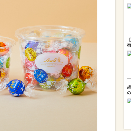
【
宿
超
の