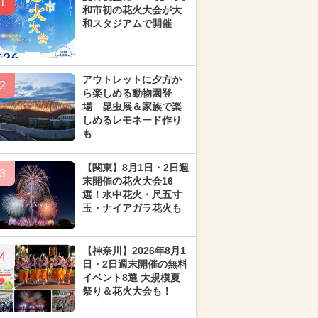
1
和市初の花火大会が大
和スタジアムで開催
アウトレットに夕方か
2
ら楽しめる動物園登
場 昆虫展＆家族で楽
しめるレモネード作り
も
【関東】8月1日・2日週
3
末開催の花火大会16
選！水中花火・尺五寸
玉・ナイアガラ花火も
【神奈川】2026年8月1
4
日・2日週末開催の無料
イベント8選 大規模夏
祭り＆花火大会も！