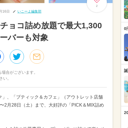
2
2月16日
いこーよ編集部
のチョコ詰め放題で最大1,300
0
ーバーも対象
誕
る場合がございます。
さい。
ック」、「ブティック＆カフェ」（アウトレット店舗
）〜2月28日（土）まで、大好評の「PICK＆MIX詰め
2