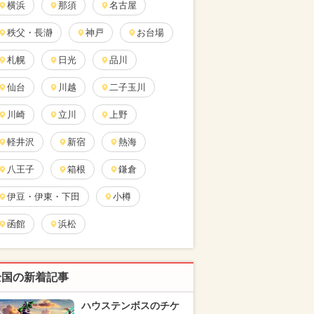
横浜
那須
名古屋
秩父・長瀞
神戸
お台場
札幌
日光
品川
仙台
川越
二子玉川
川崎
立川
上野
軽井沢
新宿
熱海
八王子
箱根
鎌倉
伊豆・伊東・下田
小樽
函館
浜松
全国の新着記事
ハウステンボスのチケ