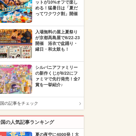
ットが10%オフで楽し
める！猛暑日は「夏だ
ってワクワク割」開催
入場無料の屋上夏祭り
が京都髙島屋で8/22-23
開催 浴衣で盆踊り・
縁日・和太鼓も！
シルバニアファミリー
の新作くじが8/22にフ
ァミマで先行発売！全7
賞を一挙紹介♪
国の記事をチェック
全国の人気記事ランキング
夏の夜空に4000発！大