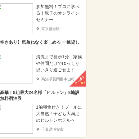
参加無料！プロに学べ
る！親子のオンライン
セミナー
東京都港区
空きあり】気兼ねなく楽しめる 一棟貸し
清流まで徒歩1分！家族
や仲間だけでゆっくり
思いきり過ごせます
クーポン
高知県長岡郡本山町
豪華！8組最大24名様「ヒルトン」8施設
無料宿泊券
1泊朝食付き！プールに
大自然！子ども大満足
のヒルトンホテルへ
千葉県浦安市