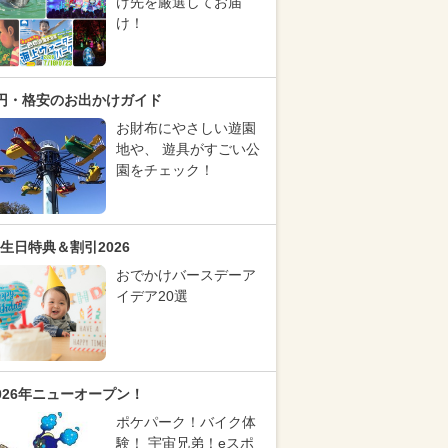
け先を厳選してお届
け！
円・格安のお出かけガイド
お財布にやさしい遊園
地や、 遊具がすごい公
園をチェック！
生日特典＆割引2026
おでかけバースデーア
イデア20選
026年ニューオープン！
ポケパーク！バイク体
験！ 宇宙兄弟！eスポ