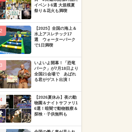
イベント6選 大規模夏
祭り＆花火も満喫
【2025】全国の海上＆
2
水上アスレチック17
選 ウォーターパーク
で1日満喫
いよいよ開幕！「恐竜
3
パーク」が7月18日より
全国21会場で あばれ
る君がゲスト出演！
【2026夏休み】夜の動
4
物園＆ナイトサファリ1
6選！暗闇で動物観察＆
探検・子供無料も
全国の働く車が見られ