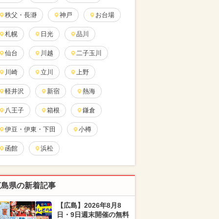
秩父・長瀞
神戸
お台場
札幌
日光
品川
仙台
川越
二子玉川
川崎
立川
上野
軽井沢
新宿
熱海
八王子
箱根
鎌倉
伊豆・伊東・下田
小樽
函館
浜松
広島県の新着記事
【広島】2026年8月8
日・9日週末開催の無料