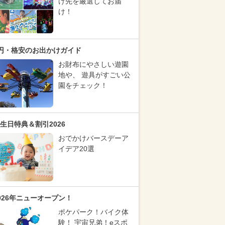
け先を厳選してお届
け！
円・格安のお出かけガイド
お財布にやさしい遊園
地や、 遊具がすごい公
園をチェック！
生日特典＆割引2026
おでかけバースデーア
イデア20選
026年ニューオープン！
ポケパーク！バイク体
験！ 宇宙兄弟！eスポ