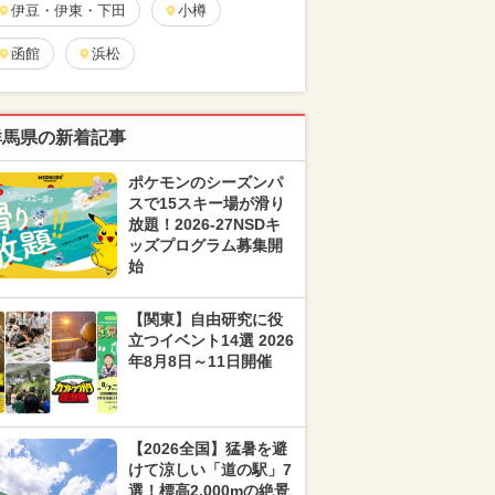
伊豆・伊東・下田
小樽
函館
浜松
群馬県の新着記事
ポケモンのシーズンパ
スで15スキー場が滑り
放題！2026-27NSDキ
ッズプログラム募集開
始
【関東】自由研究に役
立つイベント14選 2026
年8月8日～11日開催
【2026全国】猛暑を避
けて涼しい「道の駅」7
選！標高2,000mの絶景