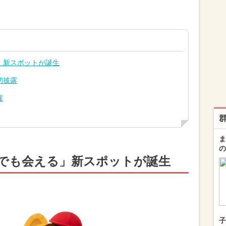
」新スポットが誕生
初披露
催
ま
の
でも会える」新スポットが誕生
子