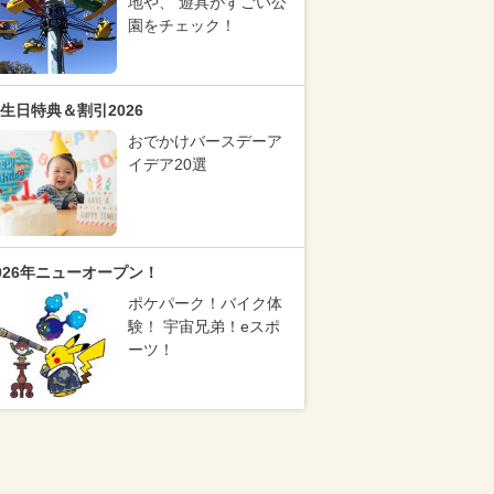
地や、 遊具がすごい公
園をチェック！
生日特典＆割引2026
おでかけバースデーア
イデア20選
026年ニューオープン！
ポケパーク！バイク体
験！ 宇宙兄弟！eスポ
ーツ！