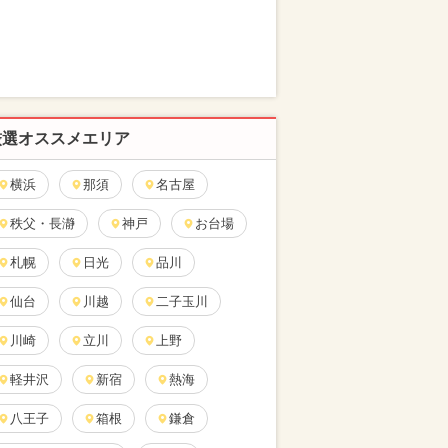
厳選オススメエリア
横浜
那須
名古屋
秩父・長瀞
神戸
お台場
札幌
日光
品川
仙台
川越
二子玉川
川崎
立川
上野
軽井沢
新宿
熱海
八王子
箱根
鎌倉