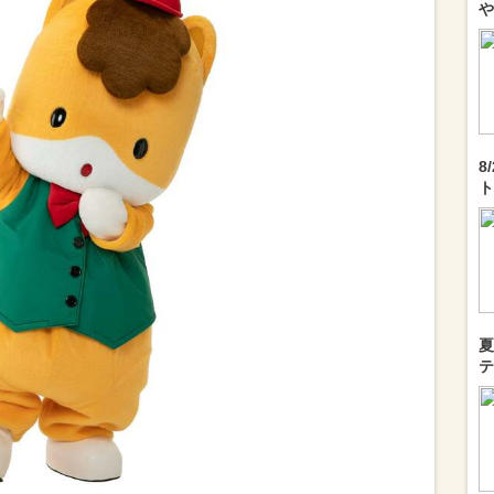
や
8
ト
夏
テ