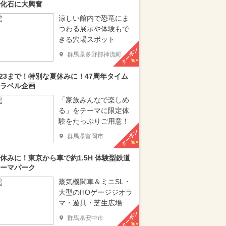
化石に大興奮
涼しい館内で恐竜にま
つわる展示や体験もで
きる穴場スポット
クーポン
群馬県多野郡神流町
/23まで！特別な夏休みに！47周年タイム
ラベル企画
「家族みんなで楽しめ
る」をテーマに限定体
験をたっぷりご用意！
クーポン
群馬県富岡市
休みに！東京から車で約1.5H 体験型鉄道
ーマパーク
蒸気機関車＆ミニSL・
大型のHOゲージジオラ
マ・遊具・芝生広場
クーポン
群馬県安中市