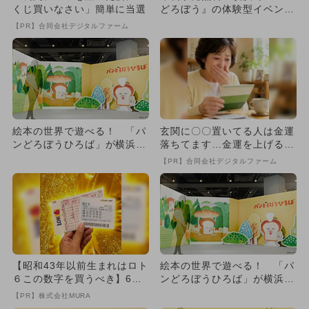
くじ買いなさい」簡単に当選
どろぼう』の体験型イベント
開催 チケット発売スター
【PR】合同会社デジタルファーム
ト！
絵本の世界で遊べる！ 「パ
玄関に〇〇置いてる人は金運
ンどろぼうひろば」が横浜駅
落ちてます…金運を上げる方
みなみ東口直通の会場で開催
法とは
【PR】合同会社デジタルファーム
【昭和43年以前生まれはロト
絵本の世界で遊べる！ 「パ
６この数字を買うべき】6つ
ンどろぼうひろば」が横浜駅
の数字が「完全一致」する
みなみ東口直通の会場で開催
【PR】株式会社MURA
方...