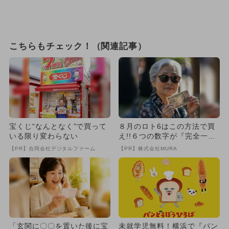
こちらもチェック！（関連記事）
宝くじ“なんとなく”で買って
８月のロト6はこの方法で買
いる限り変わらない
え!!６つの数字が『完全一
致』する方法
【PR】合同会社デジタルファーム
【PR】株式会社MURA
「玄関に〇〇を置いた後に宝
未就学児無料！横浜で『パン