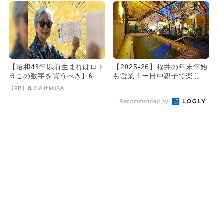
【昭和43年以前生まれはロト
【2025-26】福井の年末年始
６この数字を買うべき】6つ
も営業！一日中親子で楽しめ
の数字が「完全一致」する
るスーパー銭湯＆日帰り...
【PR】株式会社MURA
方...
Recommended by