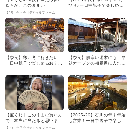
回るか、このままか
びり♪一日中親子で楽しめる
おすすめスーパー銭湯＆温
【PR】合同会社デジタルファーム
泉...
【奈良】寒い冬に行きたい！
【奈良】肌寒い週末にも！早
一日中親子で楽しめるおすす
朝オープンの朝風呂に入れる
めスーパー銭湯＆温泉6選
日帰りスーパー銭湯・温泉5
選
【宝くじ】このままの買い方
【2025-26】石川の年末年始
で、本当に当たると思います
も営業！一日中親子で楽しめ
か
るスーパー銭湯＆日帰り...
【PR】合同会社デジタルファーム