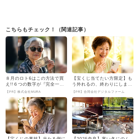
こちらもチェック！（関連記事）
８月のロト6はこの方法で買
【宝くじ当てたい方限定】も
え!!６つの数字が『完全一
う外れるの、終わりにしませ
致』する方法
んか
【PR】株式会社MURA
【PR】合同会社デジタルファーム
【宝くじの裏技】当たる側に
【2025奈良】寒い冬にのん