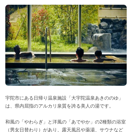
宇陀市にある日帰り温泉施設「大宇陀温泉あきののゆ」
は、県内屈指のアルカリ泉質を誇る美人の湯です。
和風の「やわらぎ」と洋風の「あでやか」の2種類の浴室
（男女日替わり）があり、露天風呂や薬湯、サウナなど