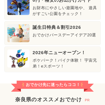
0円・格安のお出かけガイド
お財布にやさしい遊園地や、 遊具
がすごい公園をチェック！
誕生日特典＆割引2026
おでかけバースデーアイデア20選
2026年ニューオープン！
ポケパーク！バイク体験！ 宇宙兄
弟！eスポーツ！
おでかけ先に迷ったらココ！
奈良県のオススメおでかけ
PR