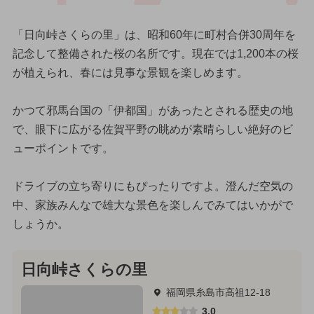
「日向峠さくらの里」は、昭和60年に町村合併30周年を
記念して整備された桜の名所です。現在では1,200本の桜
が植えられ、春には見事な景観を楽しめます。
かつて邪馬台国の「伊都国」があったとされる歴史の地
で、眼下に広がる佐賀平野の眺めが素晴らしい絶好のビ
ューポイントです。
ドライブの立ち寄りにもぴったりですよ。澄んだ空気の
中、家族みんなで雄大な景色を楽しんでみてはいかがで
しょうか。
日向峠さくらの里
福岡県糸島市高祖12-18
3.0