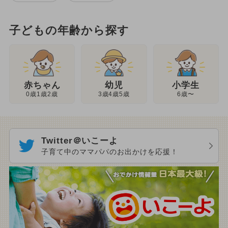
子どもの年齢から探す
幼児
赤ちゃん
小学生
3歳4歳5歳
0歳1歳2歳
6歳〜
Twitter＠いこーよ
子育て中のママパパのお出かけを応援！