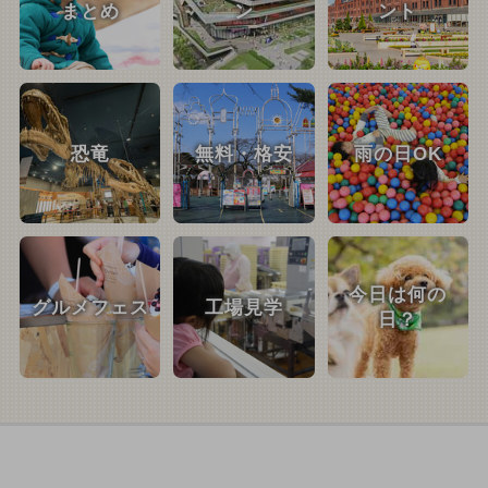
まとめ
ン
ント
恐竜
無料・格安
雨の日OK
今日は何の
グルメフェス
工場見学
日？