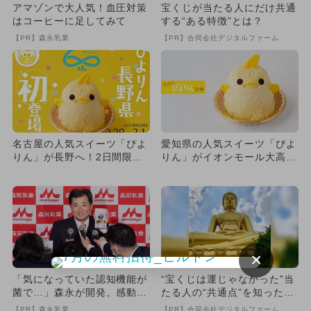
アマゾンで大人気！血圧対策
宝くじが当たる人にだけ共通
はコーヒーに足してみて
する“ある特徴”とは？
【PR】森永乳業
【PR】合同会社デジタルファーム
名古屋の人気スイーツ「ぴよ
愛知県の人気スイーツ「ぴよ
りん」が長野へ！2日間限定
りん」がイオンモール大高に
で販売 ご当地グルメフェス
登場！ パネル展も開催
も
×
「気になっていた認知機能が
“宝くじは運じゃなかった”当
菌で…」森永が開発。感動の
たる人の“共通点”を知っただ
70代続出
け
【PR】森永乳業
【PR】合同会社デジタルファーム