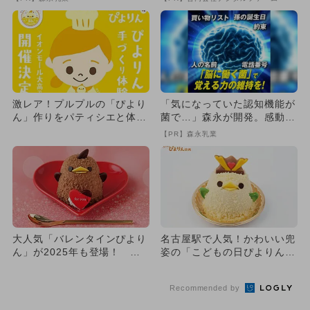
激レア！プルプルの「ぴより
「気になっていた認知機能が
ん」作りをパティシエと体
菌で…」森永が開発。感動の
験。できたてをその場でin名
70代続出
【PR】森永乳業
古...
大人気「バレンタインぴより
名古屋駅で人気！かわいい兜
ん」が2025年も登場！ 名
姿の「こどもの日ぴよりん」
古屋駅と春日井市の3店舗
が2025年も登場 限定パ
で...
フ...
Recommended by