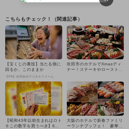
こちらもチェック！（関連記事）
【宝くじの裏技】当たる側に
吹田市のホテルでXmasディ
回るか、このままか
ナー！ステーキやローストチ
キンなど豪華料理が食べ放題
【PR】合同会社デジタルファーム
【昭和43年以前生まれはロト
大阪のホテルで新春ファミリ
６この数字を買うべき】6つ
ーランチブッフェ！ 豪華お