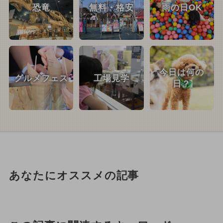
恐竜
無料・格安
雨の日OK
今日は何の
グルメフェス
工場見学
日？
あなたにオススメの記事