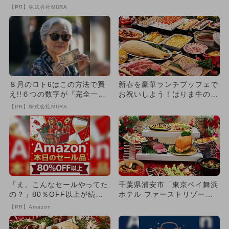
の数字が「完全一致」する
せち料理など約40種が食べ
【PR】株式会社MURA
方...
放...
８月のロト6はこの方法で買
新春を豪華ランチブッフェで
え!!６つの数字が『完全一
お祝いしよう！はりま牛の鉄
致』する方法
板焼きとにぎり寿司食べ放題
【PR】株式会社MURA
「え、こんなセールやってた
千葉県浦安市「東京ベイ舞浜
の？」80％OFF以上が続々
ホテル ファーストリゾー
登場！Amazonの本気が...
ト」でXmasランチビュッフ
【PR】Amazon
ェ...