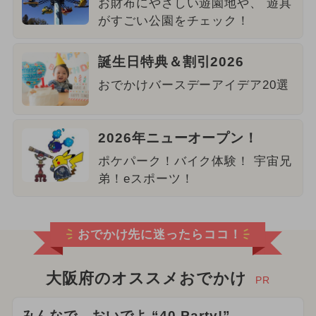
お財布にやさしい遊園地や、 遊具
がすごい公園をチェック！
誕生日特典＆割引2026
おでかけバースデーアイデア20選
2026年ニューオープン！
ポケパーク！バイク体験！ 宇宙兄
弟！eスポーツ！
おでかけ先に迷ったらココ！
大阪府のオススメおでかけ
PR
みんなで、おいでよ “40 Party!”