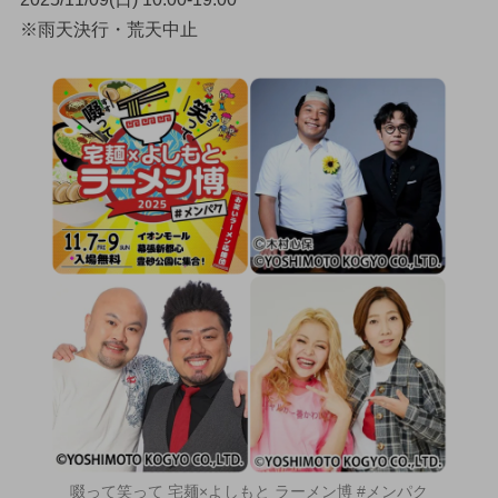
※雨天決行・荒天中止
啜って笑って 宅麺×よしもと ラーメン博 #メンパク