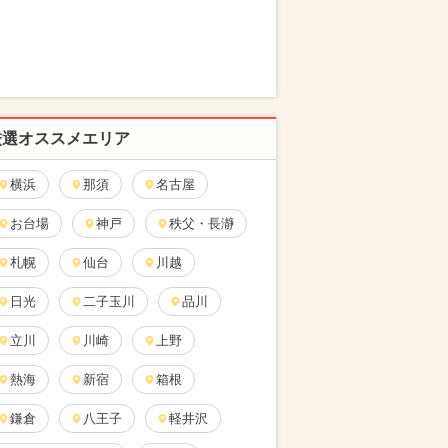
厳選オススメエリア
横浜
那須
名古屋
お台場
神戸
秩父・長瀞
札幌
仙台
川越
日光
二子玉川
品川
立川
川崎
上野
熱海
新宿
箱根
鎌倉
八王子
軽井沢