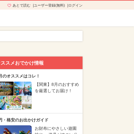
あとで読む
ユーザー登録(無料)
ログイン
オススメおでかけ情報
月のオススメはコレ！
【関東】8月のおすすめ
を厳選してお届け！
円・格安のお出かけガイド
お財布にやさしい遊園