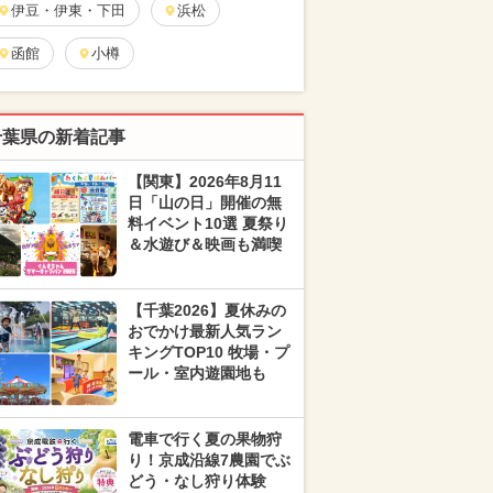
伊豆・伊東・下田
浜松
函館
小樽
千葉県の新着記事
【関東】2026年8月11
日「山の日」開催の無
料イベント10選 夏祭り
＆水遊び＆映画も満喫
【千葉2026】夏休みの
おでかけ最新人気ラン
キングTOP10 牧場・プ
ール・室内遊園地も
電車で行く夏の果物狩
り！京成沿線7農園でぶ
どう・なし狩り体験