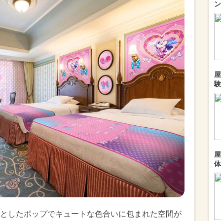
ン
屋
験
屋
体
としたポップでキュートな色合いに包まれた空間が