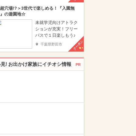
超穴場!?＞3世代で楽しめる！『入園無
』の遊園地☆
未就学児向けアトラク
ションが充実！フリー
パスで１日楽しもう♪
クーポン
千葉県野田市
必見! お出かけ家族にイチオシ情報
PR