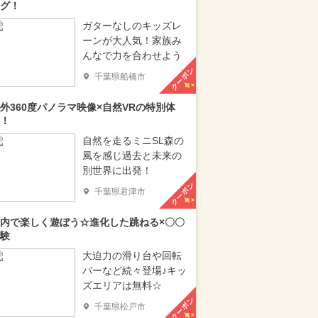
グ！
ガターなしのキッズレ
ーンが大人気！家族み
んなで力を合わせよう
クーポン
千葉県船橋市
外360度パノラマ映像×自然VRの特別体
！
自然を走るミニSL森の
風を感じ過去と未来の
別世界に出発！
クーポン
千葉県君津市
内で楽しく遊ぼう☆進化した跳ねる×〇〇
験
大迫力の滑り台や回転
バーなど続々登場♪キッ
ズエリアは無料☆
クーポン
千葉県松戸市