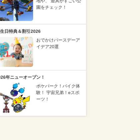
地や、 遊具がすごい公
園をチェック！
生日特典＆割引2026
おでかけバースデーア
イデア20選
026年ニューオープン！
ポケパーク！バイク体
験！ 宇宙兄弟！eスポ
ーツ！